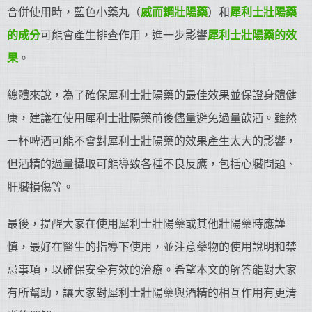
合併使用時，藍色小藥丸（
威而鋼
壯陽藥
）和
犀利士
壯陽藥
的成分
可能會產生排查作用，進一步影響
犀利士
壯陽藥
的效
果
。
總體來說，為了確保犀利士壯陽藥的最佳效果並保證身體健
康，建議在使用犀利士壯陽藥前後儘量避免過量飲酒。雖然
一杯啤酒可能不會對犀利士壯陽藥的效果產生太大的影響，
但酒精的過量攝取可能導致各種不良反應，包括心臟問題、
肝臟損傷等。
最後，提醒大家在使用犀利士壯陽藥或其他壯陽藥時應謹
慎，最好在醫生的指導下使用，並注意藥物的使用說明和禁
忌事項，以確保安全有效的治療。希望本文的解答能對大家
有所幫助，讓大家對犀利士壯陽藥與酒精的相互作用有更清