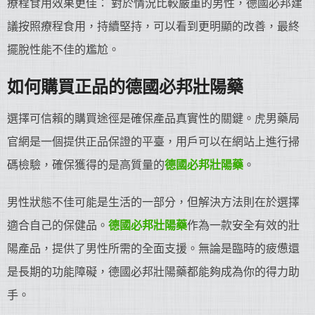
療程食用效果更佳： 對於情況比較嚴重的男性，德國必邦建
議按照療程食用，持續堅持，可以看到更明顯的改善，最終
擺脫性能不佳的尷尬。
如何購買正品的德國必邦
壯陽藥
選擇可信賴的購買途徑是確保產品真實性的關鍵。虎男藥局
官網是一個提供正品保證的平臺，用戶可以在網站上進行掃
碼檢驗，確保獲得的是高質量的
德國必邦
壯陽藥
。
男性狀態不佳可能是生活的一部分，但解決方法則在於選擇
適合自己的保健品。
德國必邦
壯陽藥
作為一款安全有效的壯
陽產品，提供了男性所需的全面支援。無論是臨時的疲憊還
是長期的功能障礙，德國必邦壯陽藥都能夠成為你的得力助
手。