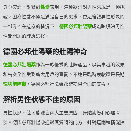
身心疲憊，影響到
性愛
表現。這種狀況對男性來說是一種挑
戰，因為性愛不僅是滿足自己的需求，更是維護男性形象的
一部分。在這樣的情況下，
德國必邦
壯陽藥
成為瞭解決男性
性能問題的理想選擇。
德國必邦
壯陽藥
的壯陽神奇
德國必邦
壯陽藥
作為一款優秀的壯陽產品，以其卓越的效果
和高安全性受到廣大用戶的喜愛。不論是臨時疲軟還是長期
性功能障礙
，德國必邦壯陽藥都能提供全面的支援。
解析男性狀態不佳的原因
男性狀態不佳可能源自兩大主要原因：身體疲憊和心理冷
淡。德國必邦壯陽藥通過其獨特的配方，針對這兩種情況提