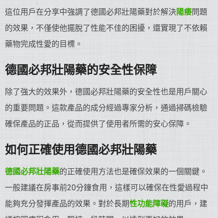
這位用戶在分享中強調了德國必邦壯陽藥對於解決
陽痿
問題
的效果，不僅使他擺脫了性能不佳的困擾，還實現了不依賴
藥物完成性愛的目標。
德國必邦
壯陽藥
的安全性保障
除了強大的效果外，德國必邦壯陽藥的安全性也是用戶關心
的重要問題。這款產品的成分經過專家分析，通過掃碼檢驗
確保產品的正品，從而提供了使用者所需的安心保障。
如何正確使用德國必邦
壯陽藥
德國必邦
壯陽藥
的正確使用方法也是確保效果的一個關鍵。
一般建議在房事前20分鐘食用，這樣可以確保在性愛過程中
能夠充分發揮產品的效果。對於長期
性功能障礙
的用戶，建