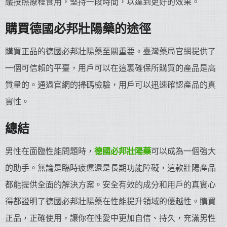
議按照療程食用，堅持一段時間，以達到更好的效果。
購買德國必邦
壯陽藥
的途徑
購買正品的德國必邦壯陽藥至關重要。臺灣藥局官網提供了
一個可信賴的平臺，用戶可以在這裏確保所購買的產品是高
質量的。通過官網的掃碼檢驗，用戶可以迅速確認產品的真
實性。
總結
男性在面臨性能問題時，
德國必邦
壯陽藥
可以成為一個強大
的助手。無論是臨時疲憊還是長期功能障礙，這款壯陽產品
都能提供全面的解決方案。安全有效的成分和用戶的真實心
得都證明了德國必邦壯陽藥在性能提升領域的優越性。購買
正品，正確使用，讓你在性愛中更加自信、持久，充滿男性