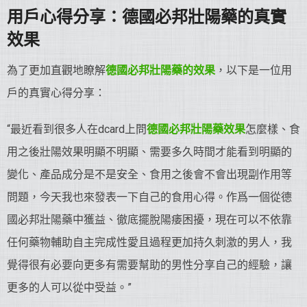
用戶心得分享：德國必邦
壯陽藥
的真實
效果
為了更加直觀地瞭解
德國必邦
壯陽藥
的效果
，以下是一位用
戶的真實心得分享：
“最近看到很多人在dcard上問
德國必邦
壯陽藥
效果
怎麼樣、食
用之後壯陽效果明顯不明顯、需要多久時間才能看到明顯的
變化、產品成分是不是安全、食用之後會不會出現副作用等
問題，今天我也來發表一下自己的食用心得。作爲一個從德
國必邦壯陽藥中獲益、徹底擺脫陽痿困擾，現在可以不依靠
任何藥物輔助自主完成性愛且過程更加持久刺激的男人，我
覺得很有必要向更多有需要幫助的男性分享自己的經驗，讓
更多的人可以從中受益。”