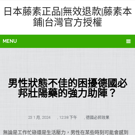
日本藤素正品|無效退款|藤素本
鋪|台灣官方授權
MENU
男性狀態不佳的困擾德國必
邦壯陽藥的強力助陣？
23 1 月, 2024
,
12:38 下午
,
德國必邦效果
無論是工作忙碌還是生活壓力，男性在某些時刻可能會感到