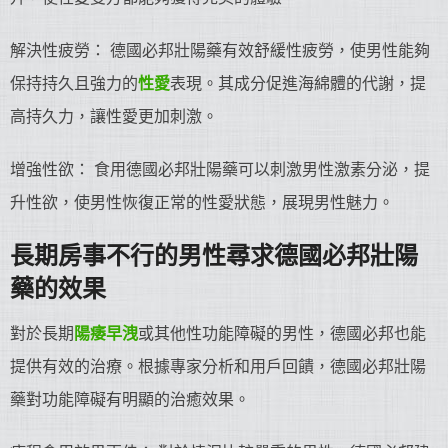
解決性疲勞： 德國必邦壯陽藥有效舒緩性疲勞，使男性能夠
保持持久且強力的
性愛
表現。其成分促進海綿體的代謝，提
高持久力，讓性愛更加刺激。
增強性欲： 食用德國必邦壯陽藥可以刺激男性激素分泌，提
升性欲，使男性恢復正常的性愛狀態，展現男性魅力。
長期房事不行的男性尋求德國必邦
壯陽
藥
的效果
對於長期
陽痿早洩
或其他性功能障礙的男性，德國必邦也能
提供有效的治療。根據專家分析和用戶回饋，德國必邦壯陽
藥對功能障礙有明顯的治癒效果。