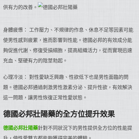
供有力的改善。
身體疲憊： 工作壓力、不規律的作息、休息不足等因素可能
使男性感到疲累，進而影響到性能。德國必邦的有效成分能
夠促進代謝、修復受損細胞，提高組織活力，從而實現迅速
充血、堅硬有力的陰莖勃起。
心理冷淡： 對性愛缺乏興趣、性欲低下也是男性面臨的問
題。德國必邦通過刺激男性激素分泌、提升性欲，有效解決
這一問題，讓男性恢復正常性愛狀態。
德國必邦
壯陽藥
的全方位提升效果
德國必邦
壯陽藥
針對不同狀況下的男性提供全方位的性能提
升，使性愛雙方都能夠獲得完美的體驗。