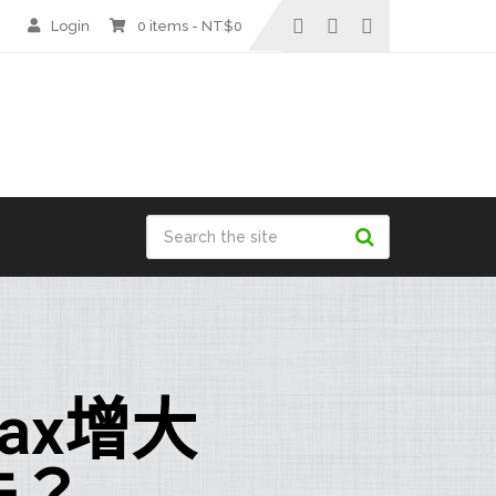
Login
0 items -
NT$
0
ax增大