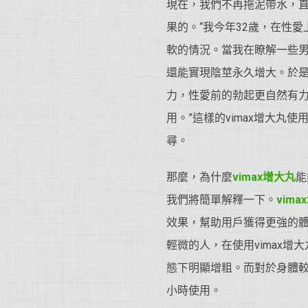
現在，我們不再拖泥帶水，直
果的。“我今年32歲，在性
軟的情況。當我在瞭解一些男
還能實現陰莖永久增大。於是
力，性愛前的勃起更自然有
用。”這樣的vimax增大
尋。
那麼，為什麼
vimax增大丸
能
我們將簡單解釋一下。
vim
效果，幫助用戶獲得更強的
輕微的人，在使用vimax
態下明顯增粗。而對於身體較
小時使用。