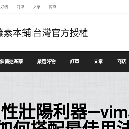
選好物
訂單
文章
商店
藤素本鋪|台灣官方授權
催情迷姦藥
嚴選好物
訂單
文章
商店
性壯陽利器—vim