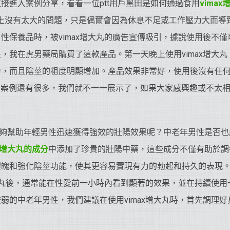
接進入案例分享，看看一位ptt用戶黑田是如何通過食用
vimax
愛上沒有太大的問題，只是偶爾會因為休息不足或工作壓力大而導
性保養品時，被vimax增大丸的廣告宣傳吸引，據說使用後不
，我在虎男藥局購買了這款產品。第一天晚上使用vimax增大
力，而且陰莖的粗度明顯增加。產品效果非常好，使用後沒有任
丸使用案例還有很多，我們就不一一展示了，如果大家感興趣或不太
夠幫助年輕男性迅速獲得強效的壯陽效果呢？中老年男性是否也
ax增大丸的成分
中添加了珍貴的壯陽中藥，這些成分不僅有助於調
體魄和強化陰莖功能，使其更容易實現有力的勃起和持久的表現
增大丸後，通常能在性愛前一小時內看到顯著的效果，並在持續使
弱的中老年男性，我們建議在使用vimax增大丸時，首先調理