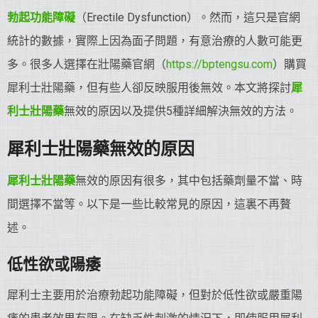
勃起功能障礙
（Erectile Dysfunction）。然而，這只是官網
統計的數據，實際上因為面子問題，有意治療的人數可能更
多。很多人選擇在壯陽藥官網（
https://bptengsu.com
）購買
犀利士壯陽藥，但有些人卻反映服用後無效。本文將探討
犀
利士
壯陽藥
無效的原因以及提供5種詳細解決無效的方法。
犀利士
壯陽藥
無效的原因
犀利士
壯陽藥
無效的原因有很多，其中包括藥劑量不當、時
間選擇不當等。以下是一些比較常見的原因，這裏不再贅
述。
低性欲或陽痿
犀利士主要用於治療勃起功能障礙，但對於低性欲或嚴重陽