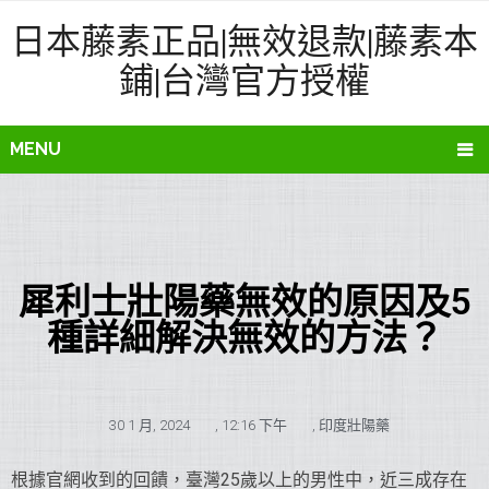
日本藤素正品|無效退款|藤素本
鋪|台灣官方授權
MENU
犀利士壯陽藥無效的原因及5
種詳細解決無效的方法？
30 1 月, 2024
,
12:16 下午
,
印度壯陽藥
根據官網收到的回饋，臺灣25歲以上的男性中，近三成存在