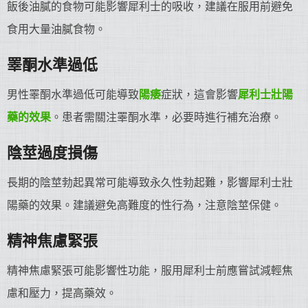
飯後油膩的食物可能影響犀利士的吸收，建議在服用前避免
食用大量油膩食物。
睪酮水準過低
男性睪酮水準過低可能導致
陽痿
症狀，這會影響
犀利士
壯陽
藥
的效果
。患者需關注睪酮水準，必要時進行補充治療。
陰莖過度損傷
長期的陰莖勃起異常可能導致永久性勃起難，影響犀利士壯
陽藥的效果。建議避免高難度的性行為，注意陰莖保健。
精神焦慮緊張
精神焦慮緊張可能影響性功能，服用犀利士前應嘗試減輕焦
慮和壓力，提高藥效。