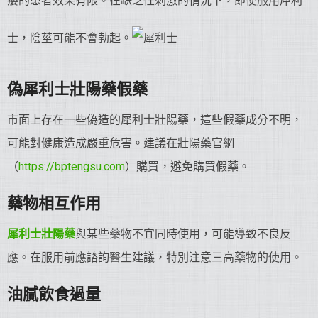
痿的患者效果有限。在缺乏性刺激的情況下，即使服用犀利
士，陰莖可能不會勃起。
偽犀利士
壯陽藥
假藥
市面上存在一些偽造的犀利士壯陽藥，這些假藥成分不明，
可能對健康造成嚴重危害。建議在壯陽藥官網
（
https://bptengsu.com
）購買，避免購買假藥。
藥物相互作用
犀利士
壯陽藥
與某些藥物不宜同時使用，可能導致不良反
應。在服用前應諮詢醫生建議，特別注意三高藥物的使用。
油膩飲食過量