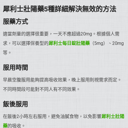
犀利士
壯陽藥
5種詳細解決無效的方法
服藥方式
適當劑量的選擇很重要，一天不應超過20mg。根據個人需
求，可以選擇保養型的
犀利士每日錠
壯陽藥
（5mg）、20mg
等。
服用時間
早晨空腹服用能夠提高吸收效果，晚上服用則視需求而定。
不同時間段可能對不同人有不同效果。
飯後服用
在飯後2小時左右服用，避免油膩食物，以免影響
犀利士
壯陽
藥
的吸收。