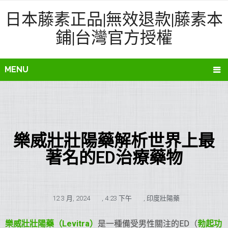
日本藤素正品|無效退款|藤素本
鋪|台灣官方授權
MENU
樂威壯壯陽藥解析世界上最
著名的ED治療藥物
12 3 月, 2024
,
4:23 下午
,
印度壯陽藥
樂威壯
壯陽藥
（Levitra）
是一種備受男性關注的ED（
勃起功