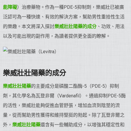
能障礙
）治療藥物。作為一種PDE-5抑制劑，樂威壯已被廣
泛認可為一種快速、有效的解決方案，幫助男性重拾性生活
的樂趣。本文將深入探討
樂威壯
壯陽藥
的成分
、功效、用法
以及可能出現的副作用，為讀者提供更全面的瞭解。
樂威壯
壯陽藥
的成分
樂威壯
壯陽藥
的主要成分是磷酸二酯酶-5（PDE-5）抑制
劑，其化學名為瓦登非爾（Vardenafil）。通過抑制PDE-5酶
的活性，樂威壯能夠促進血管舒張，增加血流到陰莖的流
量，從而幫助男性獲得和維持堅挺的勃起。除了瓦登非爾之
外，
樂威壯
壯陽藥
還含有一些輔助成分，以增強其穩定性和