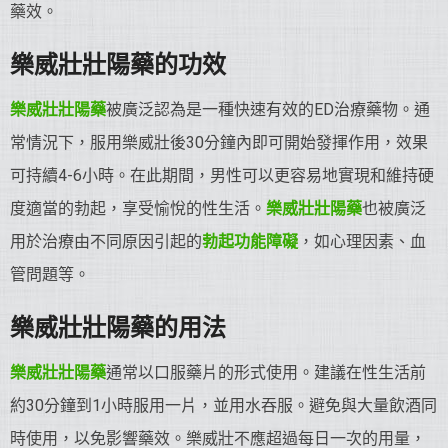
藥效。
樂威壯
壯陽藥
的功效
樂威壯
壯陽藥
被廣泛認為是一種快速有效的ED治療藥物。通
常情況下，服用樂威壯後30分鐘內即可開始發揮作用，效果
可持續4-6小時。在此期間，男性可以更容易地實現和維持硬
度適當的勃起，享受愉悅的性生活。
樂威壯
壯陽藥
也被廣泛
用於治療由不同原因引起的
勃起功能障礙
，如心理因素、血
管問題等。
樂威壯
壯陽藥
的用法
樂威壯
壯陽藥
通常以口服藥片的形式使用。建議在性生活前
約30分鐘到1小時服用一片，並用水吞服。避免與大量飲酒同
時使用，以免影響藥效。樂威壯不應超過每日一次的用量，