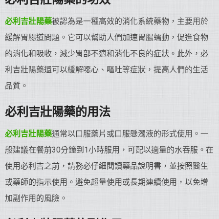
必利吉
壯陽藥
被認為是一種高效的消化系統藥物，主要用於
緩解胃腸道問題。它可以幫助人們加速胃腸蠕動，促進食物
的消化和吸收，減少胃部不適和消化不良的症狀。此外，必
利吉壯陽藥還可以緩解噁心、嘔吐等症狀，提高人們的生活
品質。
必利吉
壯陽藥
的用法
必利吉
壯陽藥
通常以口服藥片或口服懸濁液的形式使用。一
般建議在餐前30分鐘到1小時服用，可配以適量的水吞服。在
使用必利吉之前，請務必仔細閱讀藥品說明書，並按照醫生
或藥師的指示使用。避免超量使用或長期連續使用，以免增
加副作用的風險。