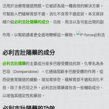
泛用於治療胃腸道問題。它被認為是一種高效的解決方案，
可幫助人們緩解胃部不適、消化不良等不適症狀。本文將詳
細介紹
必利吉
壯陽藥
的成分
、功效、用法以及可能出現的副
作用，以幫助讀者更全面地瞭解這一藥物。
必利吉
壯陽藥
的成分
必利吉
壯陽藥
的主要成分是多巴胺受體拮抗劑，化學名為多
巴坦（Domperidone）。它通過阻斷多巴胺受體的作用，從
而促進胃腸道的蠕動，增加胃排空，緩解胃部不適和消化不
良。除了多巴坦之外，必利吉壯陽藥還包含一些輔助成分，
以增強其穩定性和藥效。
必利吉
壯陽藥
的功效