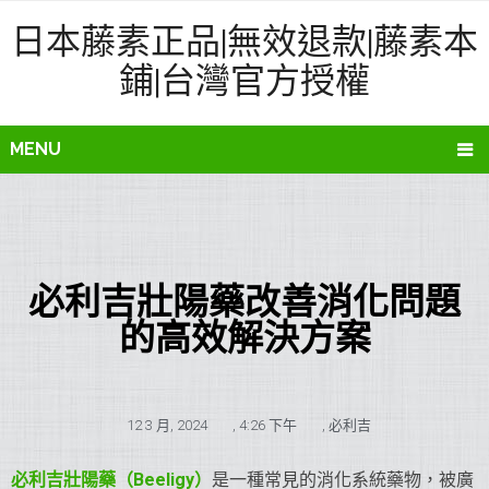
日本藤素正品|無效退款|藤素本
鋪|台灣官方授權
MENU
必利吉壯陽藥改善消化問題
的高效解決方案
12 3 月, 2024
,
4:26 下午
,
必利吉
必利吉
壯陽藥
（Beeligy）
是一種常見的消化系統藥物，被廣