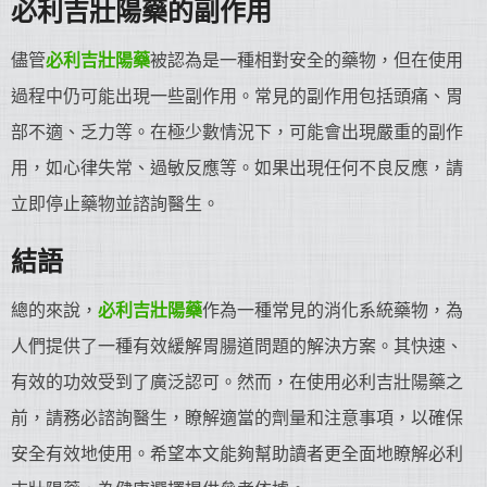
必利吉
壯陽藥
的副作用
儘管
必利吉
壯陽藥
被認為是一種相對安全的藥物，但在使用
過程中仍可能出現一些副作用。常見的副作用包括頭痛、胃
部不適、乏力等。在極少數情況下，可能會出現嚴重的副作
用，如心律失常、過敏反應等。如果出現任何不良反應，請
立即停止藥物並諮詢醫生。
結語
總的來說，
必利吉
壯陽藥
作為一種常見的消化系統藥物，為
人們提供了一種有效緩解胃腸道問題的解決方案。其快速、
有效的功效受到了廣泛認可。然而，在使用必利吉壯陽藥之
前，請務必諮詢醫生，瞭解適當的劑量和注意事項，以確保
安全有效地使用。希望本文能夠幫助讀者更全面地瞭解必利