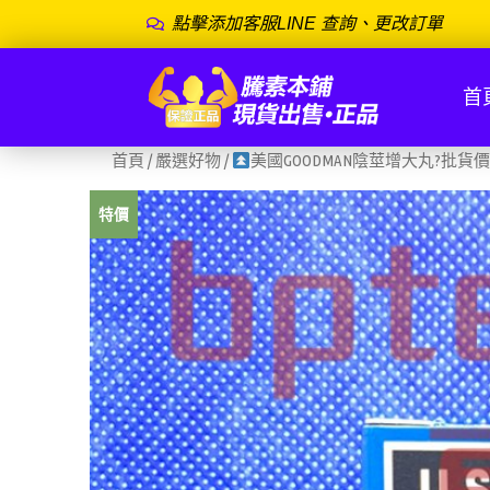
點擊添加客服LINE 查詢、更改訂單
首
首頁
/
嚴選好物
/
美國GOODMAN陰莖增大丸?批貨價
特價