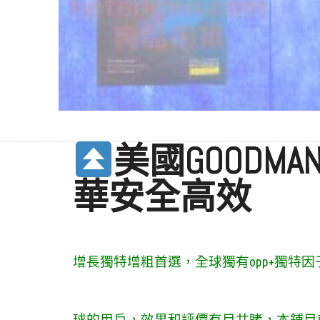
美國GOODM
華安全高效
增長獨特增粗首選，全球獨有opp+獨特
球的用戶，效果和評價有目共睹，本鋪目