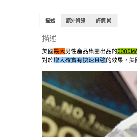
描述
額外資訊
評價 (0)
描述
美國
最大
男性產品集團出品的
GOOD
對於
增大確實有快速且強
的效果，美國g