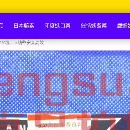
頁
日本藤素
印度進口藥
催情迷姦藥
嚴選
?60粒opp+精華安全高效