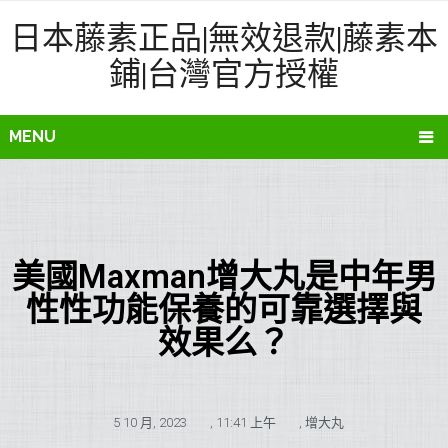
日本藤素正品|無效退款|藤素本
鋪|台灣官方授權
MENU
美國Maxman增大丸是中年男
性性功能保養的可靠選擇與
效果么？
5 10 月, 2023
,
11:41 上午
,
增大丸