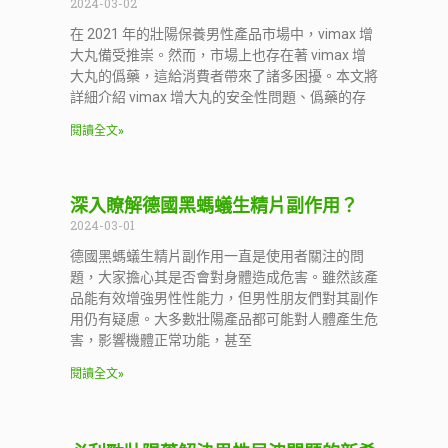
2024-03-02
在 2021 年的壯陽保養男性產品市場中，vimax 增
大丸備受推崇。然而，市場上也存在著 vimax 增
大丸的僞藥，這給消費者帶來了諸多困擾。本文將
詳細介紹 vimax 增大丸的安全性問題、僞藥的存
閱讀全文»
深入瞭解德國黑螞蟻生精片副作用？
2024-03-01
德國黑螞蟻生精片副作用一直是使用者關注的問
題，大家擔心其是否會對身體造成危害。雖然該產
品能有效增強男性性能力，但男性朋友們對其副作
用仍有疑慮。大多數壯陽產品都可能對人體產生危
害，影響機體正常功能，甚至
閱讀全文»