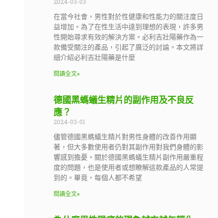
2024-03-03
在當今社會，男性對於性健康和性能力的關注度日
益增加。為了在性生活中達到理想的表現，許多男
性開始尋求有效的解決方案。必利吉壯陽藥作為一
款備受關注的產品，引起了廣泛的討論。本文將詳
細介紹必利吉壯陽藥是什麼
閱讀全文»
德國黑螞蟻生精片的副作用及不良反
應？
2024-03-01
儘管德國黑螞蟻生精片對男性身體的改善作用顯
著，但大多數使用者仍對其副作用對我們身體的影
響感到擔憂。關於德國黑螞蟻生精片副作用嚴重程
度的問題，也是使用者或想瞭解這款產品的人常提
到的。畢竟，每個人都不希望
閱讀全文»