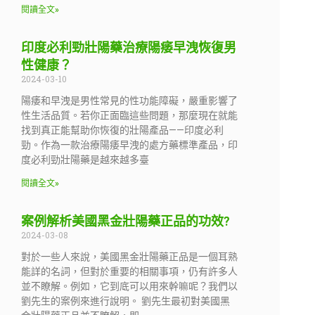
閱讀全文»
印度必利勁壯陽藥治療陽痿早洩恢復男
性健康？
2024-03-10
陽痿和早洩是男性常見的性功能障礙，嚴重影響了
性生活品質。若你正面臨這些問題，那麼現在就能
找到真正能幫助你恢復的壯陽產品——印度必利
勁。作為一款治療陽痿早洩的處方藥標準產品，印
度必利勁壯陽藥是越來越多臺
閱讀全文»
案例解析美國黑金壯陽藥正品的功效?
2024-03-08
對於一些人來說，美國黑金壯陽藥正品是一個耳熟
能詳的名詞，但對於重要的相關事項，仍有許多人
並不瞭解。例如，它到底可以用來幹嘛呢？我們以
劉先生的案例來進行說明。 劉先生最初對美國黑