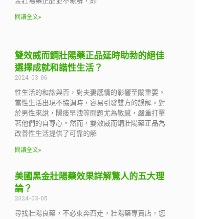
金壯陽藥正品並不瞭解，即
閱讀全文»
雙效威而鋼壯陽藥正品延時助勃的絕佳
選擇成就和諧性生活？
2024-03-06
性生活的和諧與否，對夫妻感情的影響至關重要。
當性生活出現不協調時，容易引發雙方的誤解。對
於男性來說，陽痿早洩等問題尤為敏感，嚴重打擊
著他們的自尊心。然而，雙效威而鋼壯陽藥正品為
改善性生活提供了可靠的解
閱讀全文»
美國黑金壯陽藥效果詳解驚人的五大理
論？
2024-03-05
尋找壯陽良藥，不必東奔西走，壯陽藥專賣店，您