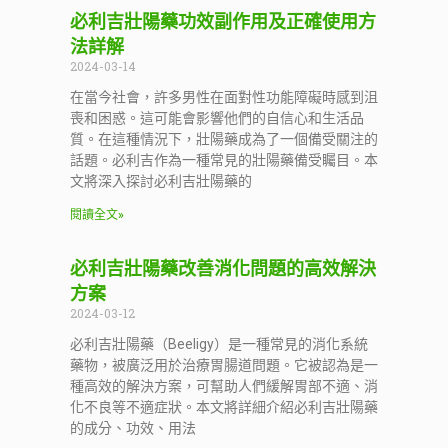
必利吉壯陽藥功效副作用及正確使用方
法詳解
2024-03-14
在當今社會，許多男性在面對性功能障礙時感到沮
喪和困惑。這可能會影響他們的自信心和生活品
質。在這種情況下，壯陽藥成為了一個備受關注的
話題。必利吉作為一種常見的壯陽藥備受矚目。本
文將深入探討必利吉壯陽藥的
閱讀全文»
必利吉壯陽藥改善消化問題的高效解決
方案
2024-03-12
必利吉壯陽藥（Beeligy）是一種常見的消化系統
藥物，被廣泛用於治療胃腸道問題。它被認為是一
種高效的解決方案，可幫助人們緩解胃部不適、消
化不良等不適症狀。本文將詳細介紹必利吉壯陽藥
的成分、功效、用法