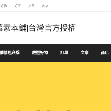
選好物
訂單
文章
商店
藤素本鋪|台灣官方授權
催情迷姦藥
嚴選好物
訂單
文章
商店