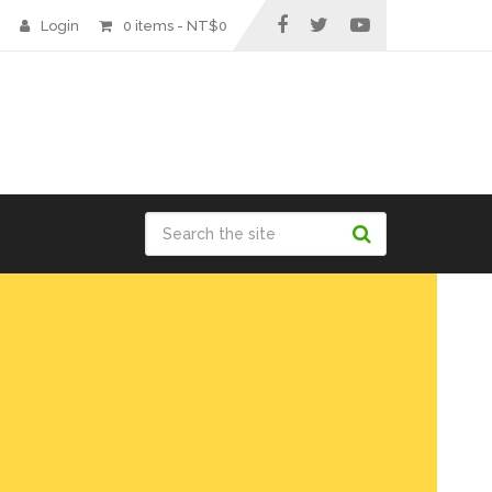
Login
0 items -
NT$
0