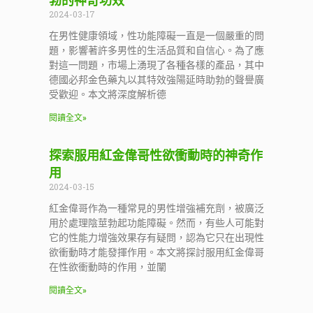
勃的神奇功效
2024-03-17
在男性健康領域，性功能障礙一直是一個嚴重的問
題，影響著許多男性的生活品質和自信心。為了應
對這一問題，市場上湧現了各種各樣的產品，其中
德國必邦金色藥丸以其特效強陽延時助勃的聲譽廣
受歡迎。本文將深度解析德
閱讀全文»
探索服用紅金偉哥性欲衝動時的神奇作
用
2024-03-15
紅金偉哥作為一種常見的男性增強補充劑，被廣泛
用於處理陰莖勃起功能障礙。然而，有些人可能對
它的性能力增強效果存有疑問，認為它只在出現性
欲衝動時才能發揮作用。本文將探討服用紅金偉哥
在性欲衝動時的作用，並闡
閱讀全文»