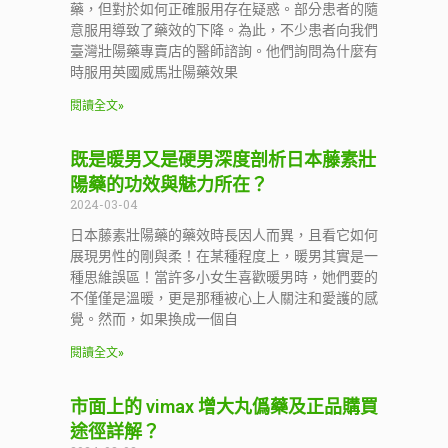
藥，但對於如何正確服用存在疑惑。部分患者的隨
意服用導致了藥效的下降。為此，不少患者向我們
臺灣壯陽藥專賣店的醫師諮詢。他們詢問為什麼有
時服用英國威馬壯陽藥效果
閱讀全文»
既是暖男又是硬男深度剖析日本藤素壯
陽藥的功效與魅力所在？
2024-03-04
日本藤素壯陽藥的藥效時長因人而異，且看它如何
展現男性的剛與柔！在某種程度上，暖男其實是一
種思維誤區！當許多小女生喜歡暖男時，她們要的
不僅僅是溫暖，更是那種被心上人關注和愛護的感
覺。然而，如果換成一個自
閱讀全文»
市面上的 vimax 增大丸僞藥及正品購買
途徑詳解？