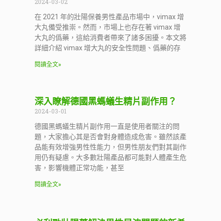
2024-03-02
在 2021 年的壯陽保養男性產品市場中，vimax 增
大丸備受推崇。然而，市場上也存在著 vimax 增
大丸的僞藥，這給消費者帶來了諸多困擾。本文將
詳細介紹 vimax 增大丸的安全性問題、僞藥的存
閱讀全文»
深入瞭解德國黑螞蟻生精片副作用？
2024-03-01
德國黑螞蟻生精片副作用一直是使用者關注的問
題，大家擔心其是否會對身體造成危害。雖然該產
品能有效增強男性性能力，但男性朋友們對其副作
用仍有疑慮。大多數壯陽產品都可能對人體產生危
害，影響機體正常功能，甚至
閱讀全文»