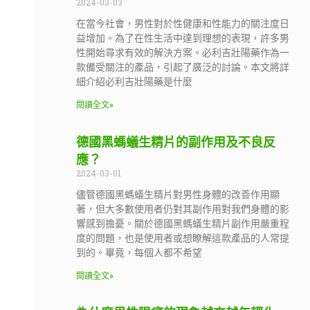
2024-03-03
在當今社會，男性對於性健康和性能力的關注度日
益增加。為了在性生活中達到理想的表現，許多男
性開始尋求有效的解決方案。必利吉壯陽藥作為一
款備受關注的產品，引起了廣泛的討論。本文將詳
細介紹必利吉壯陽藥是什麼
閱讀全文»
德國黑螞蟻生精片的副作用及不良反
應？
2024-03-01
儘管德國黑螞蟻生精片對男性身體的改善作用顯
著，但大多數使用者仍對其副作用對我們身體的影
響感到擔憂。關於德國黑螞蟻生精片副作用嚴重程
度的問題，也是使用者或想瞭解這款產品的人常提
到的。畢竟，每個人都不希望
閱讀全文»