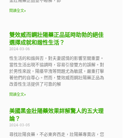
金壯陽藥正品並不瞭解，即
閱讀全文»
雙效威而鋼壯陽藥正品延時助勃的絕佳
選擇成就和諧性生活？
2024-03-06
性生活的和諧與否，對夫妻感情的影響至關重要。
當性生活出現不協調時，容易引發雙方的誤解。對
於男性來說，陽痿早洩等問題尤為敏感，嚴重打擊
著他們的自尊心。然而，雙效威而鋼壯陽藥正品為
改善性生活提供了可靠的解
閱讀全文»
美國黑金壯陽藥效果詳解驚人的五大理
論？
2024-03-05
尋找壯陽良藥，不必東奔西走，壯陽藥專賣店，您