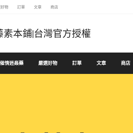
選好物
訂單
文章
商店
藤素本鋪|台灣官方授權
催情迷姦藥
嚴選好物
訂單
文章
商店