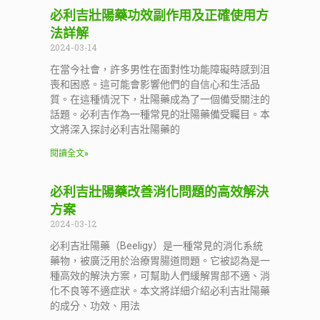
必利吉壯陽藥功效副作用及正確使用方
法詳解
2024-03-14
在當今社會，許多男性在面對性功能障礙時感到沮
喪和困惑。這可能會影響他們的自信心和生活品
質。在這種情況下，壯陽藥成為了一個備受關注的
話題。必利吉作為一種常見的壯陽藥備受矚目。本
文將深入探討必利吉壯陽藥的
閱讀全文»
必利吉壯陽藥改善消化問題的高效解決
方案
2024-03-12
必利吉壯陽藥（Beeligy）是一種常見的消化系統
藥物，被廣泛用於治療胃腸道問題。它被認為是一
種高效的解決方案，可幫助人們緩解胃部不適、消
化不良等不適症狀。本文將詳細介紹必利吉壯陽藥
的成分、功效、用法