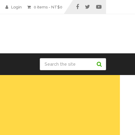
Login
0 items -
NT$
0