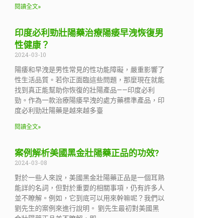
閱讀全文»
印度必利勁壯陽藥治療陽痿早洩恢復男
性健康？
2024-03-10
陽痿和早洩是男性常見的性功能障礙，嚴重影響了
性生活品質。若你正面臨這些問題，那麼現在就能
找到真正能幫助你恢復的壯陽產品——印度必利
勁。作為一款治療陽痿早洩的處方藥標準產品，印
度必利勁壯陽藥是越來越多臺
閱讀全文»
案例解析美國黑金壯陽藥正品的功效?
2024-03-08
對於一些人來說，美國黑金壯陽藥正品是一個耳熟
能詳的名詞，但對於重要的相關事項，仍有許多人
並不瞭解。例如，它到底可以用來幹嘛呢？我們以
劉先生的案例來進行說明。 劉先生最初對美國黑