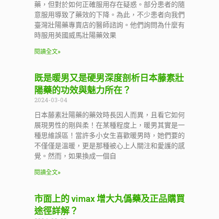
藥，但對於如何正確服用存在疑惑。部分患者的隨
意服用導致了藥效的下降。為此，不少患者向我們
臺灣壯陽藥專賣店的醫師諮詢。他們詢問為什麼有
時服用英國威馬壯陽藥效果
閱讀全文»
既是暖男又是硬男深度剖析日本藤素壯
陽藥的功效與魅力所在？
2024-03-04
日本藤素壯陽藥的藥效時長因人而異，且看它如何
展現男性的剛與柔！在某種程度上，暖男其實是一
種思維誤區！當許多小女生喜歡暖男時，她們要的
不僅僅是溫暖，更是那種被心上人關注和愛護的感
覺。然而，如果換成一個自
閱讀全文»
市面上的 vimax 增大丸僞藥及正品購買
途徑詳解？