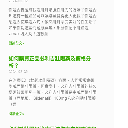
2024-03-02
你是否曾經尋找過能夠增強性能力的方法？你是否
知道有一種產品可以讓陰莖變得更大更長？你是否
想過即使年過六旬，依然能夠享受美好的性生活？
如果你對這些問題感興趣，那麼你絕不能錯過
vimax 增大丸！這款產
閱讀全文»
如何購買正品必利吉壯陽藥及價格分
析？
2024-02-29
在治療 ED（勃起功能障礙）方面，人們常常會想
到威而鋼壯陽藥，但實際上，必利吉壯陽藥的持久
增硬效果更勝一籌。必利吉壯陽藥是由威而鋼壯陽
藥（西地那非 Sildenafil）100mg 和必利勁壯陽藥
（達
閱讀全文»