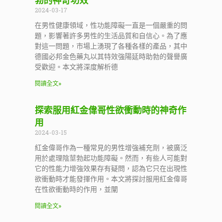
勃的神奇功效
2024-03-17
在男性健康領域，性功能障礙一直是一個嚴重的問
題，影響著許多男性的生活品質和自信心。為了應
對這一問題，市場上湧現了各種各樣的產品，其中
德國必邦金色藥丸以其特效強陽延時助勃的聲譽廣
受歡迎。本文將深度解析德
閱讀全文»
探索服用紅金偉哥性欲衝動時的神奇作
用
2024-03-15
紅金偉哥作為一種常見的男性增強補充劑，被廣泛
用於處理陰莖勃起功能障礙。然而，有些人可能對
它的性能力增強效果存有疑問，認為它只在出現性
欲衝動時才能發揮作用。本文將探討服用紅金偉哥
在性欲衝動時的作用，並闡
閱讀全文»