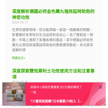
深度解析德國必邦金色藥丸強效延時助勃的
神奇功效
2024-03-17
在男性健康領域，性功能障礙一直是一個嚴重的問題，
影響著許多男性的生活品質和自信心。為了應對這一問
題，市場上湧現了各種各樣的產品，其中德國必邦金色
藥丸以其特效強陽延時助勃的聲譽廣受歡迎。本文將深
度解析德
閱讀全文»
深度探索雙效犀利士功效使用方法和注意事
項
2024-03-16
高雄市小港區的曹耀黃 在2分鐘前購買了
在當今快節奏的生活中，性健康問題越來越受到人們的
一組
關注。雙效犀利士作為一種被廣泛討論的性保健產品，
其獨特的功效引起了眾多人的關注。本文將深入探討雙
?少量現貨速購?日本藤素|16粒入【授權進口】★三送一★ – 1盒 原價1699 現下殺價 1599
效犀利士的來歷、功效、使用方法以及注意事項，幫助