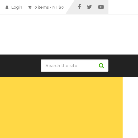
Login
0 items -
NT$
0