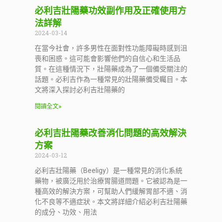
必利吉壯陽藥功效副作用及正確使用方
法詳解
2024-03-14
在當今社會，許多男性在面對性功能障礙時感到沮
喪和困惑。這可能會影響他們的自信心和生活品
質。在這種情況下，壯陽藥成為了一個備受關注的
話題。必利吉作為一種常見的壯陽藥備受矚目。本
文將深入探討必利吉壯陽藥的
閱讀全文»
必利吉壯陽藥改善消化問題的高效解決
方案
2024-03-12
必利吉壯陽藥（Beeligy）是一種常見的消化系統
藥物，被廣泛用於治療胃腸道問題。它被認為是一
種高效的解決方案，可幫助人們緩解胃部不適、消
化不良等不適症狀。本文將詳細介紹必利吉壯陽藥
的成分、功效、用法