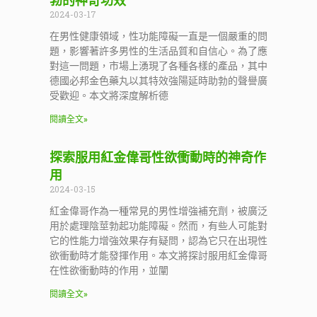
勃的神奇功效
2024-03-17
在男性健康領域，性功能障礙一直是一個嚴重的問
題，影響著許多男性的生活品質和自信心。為了應
對這一問題，市場上湧現了各種各樣的產品，其中
德國必邦金色藥丸以其特效強陽延時助勃的聲譽廣
受歡迎。本文將深度解析德
閱讀全文»
探索服用紅金偉哥性欲衝動時的神奇作
用
2024-03-15
紅金偉哥作為一種常見的男性增強補充劑，被廣泛
用於處理陰莖勃起功能障礙。然而，有些人可能對
它的性能力增強效果存有疑問，認為它只在出現性
欲衝動時才能發揮作用。本文將探討服用紅金偉哥
在性欲衝動時的作用，並闡
閱讀全文»