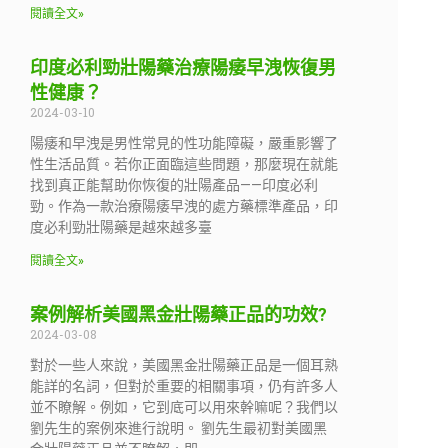
閱讀全文»
印度必利勁壯陽藥治療陽痿早洩恢復男
性健康？
2024-03-10
陽痿和早洩是男性常見的性功能障礙，嚴重影響了
性生活品質。若你正面臨這些問題，那麼現在就能
找到真正能幫助你恢復的壯陽產品——印度必利
勁。作為一款治療陽痿早洩的處方藥標準產品，印
度必利勁壯陽藥是越來越多臺
閱讀全文»
案例解析美國黑金壯陽藥正品的功效?
2024-03-08
對於一些人來說，美國黑金壯陽藥正品是一個耳熟
能詳的名詞，但對於重要的相關事項，仍有許多人
並不瞭解。例如，它到底可以用來幹嘛呢？我們以
劉先生的案例來進行說明。 劉先生最初對美國黑