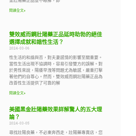
金壯陽藥正品並不瞭解，即
閱讀全文»
雙效威而鋼壯陽藥正品延時助勃的絕佳
選擇成就和諧性生活？
2024-03-06
性生活的和諧與否，對夫妻感情的影響至關重要。
當性生活出現不協調時，容易引發雙方的誤解。對
於男性來說，陽痿早洩等問題尤為敏感，嚴重打擊
著他們的自尊心。然而，雙效威而鋼壯陽藥正品為
改善性生活提供了可靠的解
閱讀全文»
美國黑金壯陽藥效果詳解驚人的五大理
論？
2024-03-05
尋找壯陽良藥，不必東奔西走，壯陽藥專賣店，您