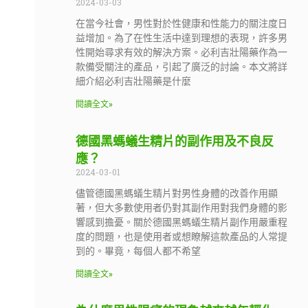
2024-03-03
在當今社會，男性對於性健康和性能力的關注度日
益增加。為了在性生活中達到理想的表現，許多男
性開始尋求有效的解決方案。必利吉壯陽藥作為一
款備受關注的產品，引起了廣泛的討論。本文將詳
細介紹必利吉壯陽藥是什麼
閱讀全文»
德國黑螞蟻生精片的副作用及不良反
應？
2024-03-01
儘管德國黑螞蟻生精片對男性身體的改善作用顯
著，但大多數使用者仍對其副作用對我們身體的影
響感到擔憂。關於德國黑螞蟻生精片副作用嚴重程
度的問題，也是使用者或想瞭解這款產品的人常提
到的。畢竟，每個人都不希望
閱讀全文»