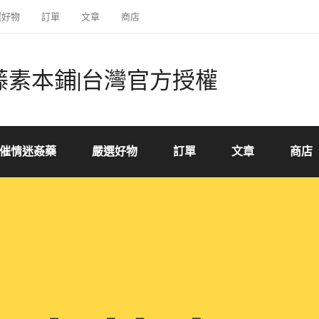
選好物
訂單
文章
商店
藤素本鋪|台灣官方授權
催情迷姦藥
嚴選好物
訂單
文章
商店