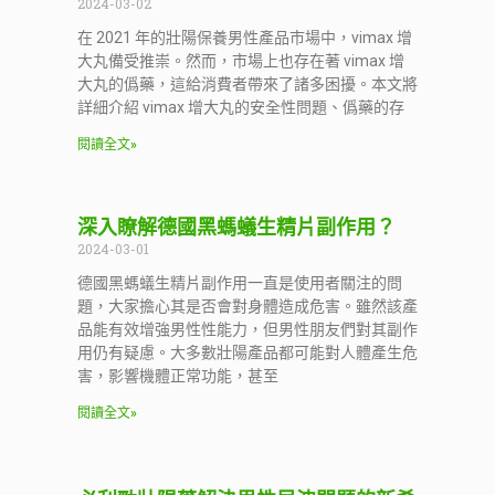
2024-03-02
在 2021 年的壯陽保養男性產品市場中，vimax 增
大丸備受推崇。然而，市場上也存在著 vimax 增
大丸的僞藥，這給消費者帶來了諸多困擾。本文將
詳細介紹 vimax 增大丸的安全性問題、僞藥的存
閱讀全文»
深入瞭解德國黑螞蟻生精片副作用？
2024-03-01
德國黑螞蟻生精片副作用一直是使用者關注的問
題，大家擔心其是否會對身體造成危害。雖然該產
品能有效增強男性性能力，但男性朋友們對其副作
用仍有疑慮。大多數壯陽產品都可能對人體產生危
害，影響機體正常功能，甚至
閱讀全文»