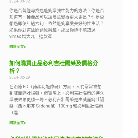
2024-03-02
你是否曾經尋找過能夠增強性能力的方法？你是否
知道有一種產品可以讓陰莖變得更大更長？你是否
想過即使年過六旬，依然能夠享受美好的性生活？
如果你對這些問題感興趣，那麼你絕不能錯過
vimax 增大丸！這款產
閱讀全文»
如何購買正品必利吉壯陽藥及價格分
析？
2024-02-29
在治療 ED（勃起功能障礙）方面，人們常常會想
到威而鋼壯陽藥，但實際上，必利吉壯陽藥的持久
增硬效果更勝一籌。必利吉壯陽藥是由威而鋼壯陽
藥（西地那非 Sildenafil）100mg 和必利勁壯陽藥
（達
閱讀全文»