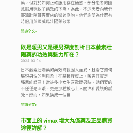
藥，但對於如何正確服用存在疑惑。部分患者的隨
意服用導致了藥效的下降。為此，不少患者向我們
臺灣壯陽藥專賣店的醫師諮詢。他們詢問為什麼有
時服用英國威馬壯陽藥效果
閱讀全文»
既是暖男又是硬男深度剖析日本藤素壯
陽藥的功效與魅力所在？
2024-03-04
日本藤素壯陽藥的藥效時長因人而異，且看它如何
展現男性的剛與柔！在某種程度上，暖男其實是一
種思維誤區！當許多小女生喜歡暖男時，她們要的
不僅僅是溫暖，更是那種被心上人關注和愛護的感
覺。然而，如果換成一個自
閱讀全文»
市面上的 vimax 增大丸僞藥及正品購買
途徑詳解？