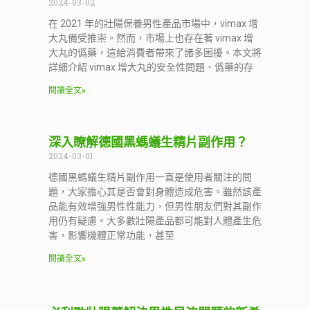
2024-03-02
在 2021 年的壯陽保養男性產品市場中，vimax 增
大丸備受推崇。然而，市場上也存在著 vimax 增
大丸的僞藥，這給消費者帶來了諸多困擾。本文將
詳細介紹 vimax 增大丸的安全性問題、僞藥的存
閱讀全文»
深入瞭解德國黑螞蟻生精片副作用？
2024-03-01
德國黑螞蟻生精片副作用一直是使用者關注的問
題，大家擔心其是否會對身體造成危害。雖然該產
品能有效增強男性性能力，但男性朋友們對其副作
用仍有疑慮。大多數壯陽產品都可能對人體產生危
害，影響機體正常功能，甚至
閱讀全文»