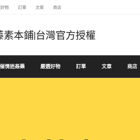
選好物
訂單
文章
商店
藤素本鋪|台灣官方授權
催情迷姦藥
嚴選好物
訂單
文章
商店