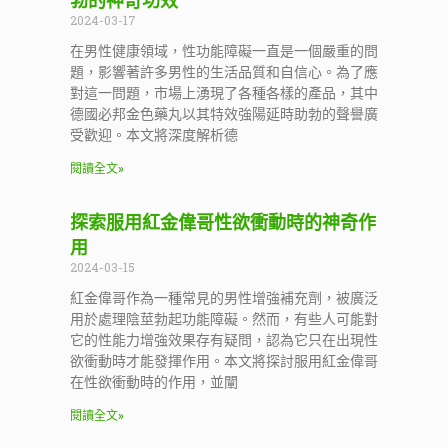
勃的神奇功效
2024-03-17
在男性健康領域，性功能障礙一直是一個嚴重的問
題，影響著許多男性的生活品質和自信心。為了應
對這一問題，市場上湧現了各種各樣的產品，其中
德國必邦金色藥丸以其特效強陽延時助勃的聲譽廣
受歡迎。本文將深度解析德
閱讀全文»
探索服用紅金偉哥性欲衝動時的神奇作
用
2024-03-15
紅金偉哥作為一種常見的男性增強補充劑，被廣泛
用於處理陰莖勃起功能障礙。然而，有些人可能對
它的性能力增強效果存有疑問，認為它只在出現性
欲衝動時才能發揮作用。本文將探討服用紅金偉哥
在性欲衝動時的作用，並闡
閱讀全文»