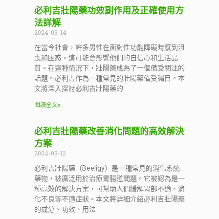
必利吉壯陽藥功效副作用及正確使用方
法詳解
2024-03-14
在當今社會，許多男性在面對性功能障礙時感到沮
喪和困惑。這可能會影響他們的自信心和生活品
質。在這種情況下，壯陽藥成為了一個備受關注的
話題。必利吉作為一種常見的壯陽藥備受矚目。本
文將深入探討必利吉壯陽藥的
閱讀全文»
必利吉壯陽藥改善消化問題的高效解決
方案
2024-03-12
必利吉壯陽藥（Beeligy）是一種常見的消化系統
藥物，被廣泛用於治療胃腸道問題。它被認為是一
種高效的解決方案，可幫助人們緩解胃部不適、消
化不良等不適症狀。本文將詳細介紹必利吉壯陽藥
的成分、功效、用法