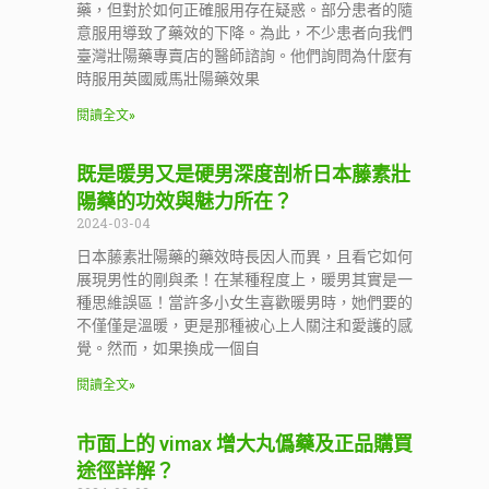
藥，但對於如何正確服用存在疑惑。部分患者的隨
意服用導致了藥效的下降。為此，不少患者向我們
臺灣壯陽藥專賣店的醫師諮詢。他們詢問為什麼有
時服用英國威馬壯陽藥效果
閱讀全文»
既是暖男又是硬男深度剖析日本藤素壯
陽藥的功效與魅力所在？
2024-03-04
日本藤素壯陽藥的藥效時長因人而異，且看它如何
展現男性的剛與柔！在某種程度上，暖男其實是一
種思維誤區！當許多小女生喜歡暖男時，她們要的
不僅僅是溫暖，更是那種被心上人關注和愛護的感
覺。然而，如果換成一個自
閱讀全文»
市面上的 vimax 增大丸僞藥及正品購買
途徑詳解？