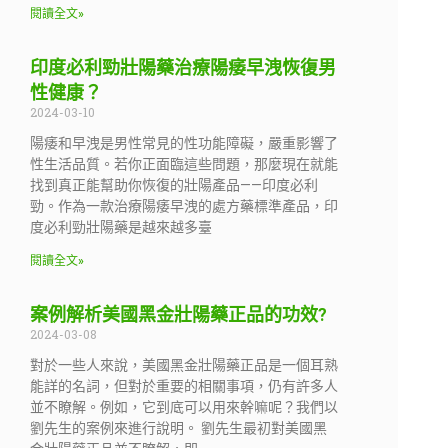
閱讀全文»
印度必利勁壯陽藥治療陽痿早洩恢復男
性健康？
2024-03-10
陽痿和早洩是男性常見的性功能障礙，嚴重影響了
性生活品質。若你正面臨這些問題，那麼現在就能
找到真正能幫助你恢復的壯陽產品——印度必利
勁。作為一款治療陽痿早洩的處方藥標準產品，印
度必利勁壯陽藥是越來越多臺
閱讀全文»
案例解析美國黑金壯陽藥正品的功效?
2024-03-08
對於一些人來說，美國黑金壯陽藥正品是一個耳熟
能詳的名詞，但對於重要的相關事項，仍有許多人
並不瞭解。例如，它到底可以用來幹嘛呢？我們以
劉先生的案例來進行說明。 劉先生最初對美國黑