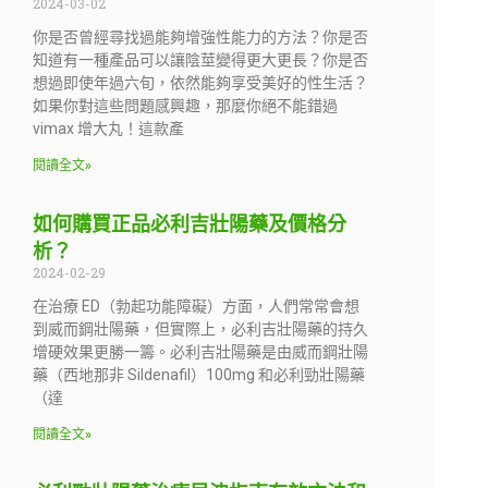
2024-03-02
你是否曾經尋找過能夠增強性能力的方法？你是否
知道有一種產品可以讓陰莖變得更大更長？你是否
想過即使年過六旬，依然能夠享受美好的性生活？
如果你對這些問題感興趣，那麼你絕不能錯過
vimax 增大丸！這款產
閱讀全文»
如何購買正品必利吉壯陽藥及價格分
析？
2024-02-29
在治療 ED（勃起功能障礙）方面，人們常常會想
到威而鋼壯陽藥，但實際上，必利吉壯陽藥的持久
增硬效果更勝一籌。必利吉壯陽藥是由威而鋼壯陽
藥（西地那非 Sildenafil）100mg 和必利勁壯陽藥
（達
閱讀全文»