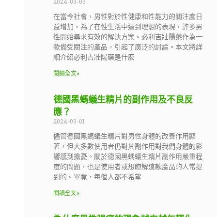
2024-03-03
在當今社會，男性對於性健康和性能力的關注度日
益增加。為了在性生活中達到理想的表現，許多男
性開始尋求有效的解決方案。必利吉壯陽藥作為一
款備受關注的產品，引起了廣泛的討論。本文將詳
細介紹必利吉壯陽藥是什麼
閱讀全文»
德國黑螞蟻生精片的副作用及不良反
應？
2024-03-01
儘管德國黑螞蟻生精片對男性身體的改善作用顯
著，但大多數使用者仍對其副作用對我們身體的影
響感到擔憂。關於德國黑螞蟻生精片副作用嚴重程
度的問題，也是使用者或想瞭解這款產品的人常提
到的。畢竟，每個人都不希望
閱讀全文»