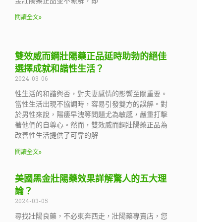
金壯陽藥正品並不瞭解，即
閱讀全文»
雙效威而鋼壯陽藥正品延時助勃的絕佳
選擇成就和諧性生活？
2024-03-06
性生活的和諧與否，對夫妻感情的影響至關重要。
當性生活出現不協調時，容易引發雙方的誤解。對
於男性來說，陽痿早洩等問題尤為敏感，嚴重打擊
著他們的自尊心。然而，雙效威而鋼壯陽藥正品為
改善性生活提供了可靠的解
閱讀全文»
美國黑金壯陽藥效果詳解驚人的五大理
論？
2024-03-05
尋找壯陽良藥，不必東奔西走，壯陽藥專賣店，您