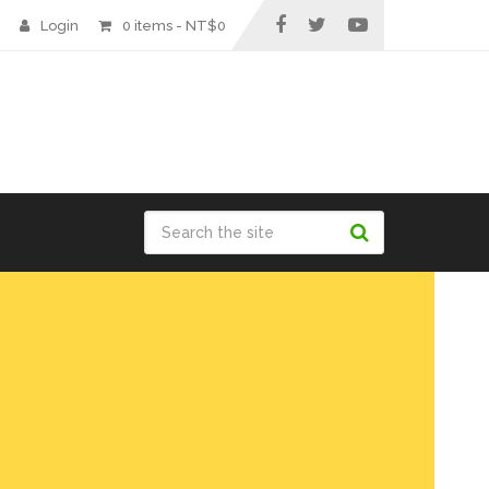
Login
0 items -
NT$
0