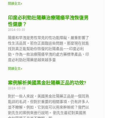
閱讀全文»
印度必利勁壯陽藥治療陽痿早洩恢復男
性健康？
2024-03-10
陽痿和早洩是男性常見的性功能障礙，嚴重影響了
性生活品質。若你正面臨這些問題，那麼現在就能
找到真正能幫助你恢復的壯陽產品——印度必利
勁。作為一款治療陽痿早洩的處方藥標準產品，印
度必利勁壯陽藥是越來越多臺
閱讀全文»
案例解析美國黑金壯陽藥正品的功效?
2024-03-08
對於一些人來說，美國黑金壯陽藥正品是一個耳熟
能詳的名詞，但對於重要的相關事項，仍有許多人
並不瞭解。例如，它到底可以用來幹嘛呢？我們以
劉先生的案例來進行說明。 劉先生最初對美國黑