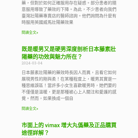
藥，但對於如何正確服用存在疑惑。部分患者的隨
意服用導致了藥效的下降。為此，不少患者向我們
臺灣壯陽藥專賣店的醫師諮詢。他們詢問為什麼有
時服用英國威馬壯陽藥效果
閱讀全文»
既是暖男又是硬男深度剖析日本藤素壯
陽藥的功效與魅力所在？
2024-03-04
日本藤素壯陽藥的藥效時長因人而異，且看它如何
展現男性的剛與柔！在某種程度上，暖男其實是一
種思維誤區！當許多小女生喜歡暖男時，她們要的
不僅僅是溫暖，更是那種被心上人關注和愛護的感
覺。然而，如果換成一個自
閱讀全文»
市面上的 vimax 增大丸僞藥及正品購買
途徑詳解？