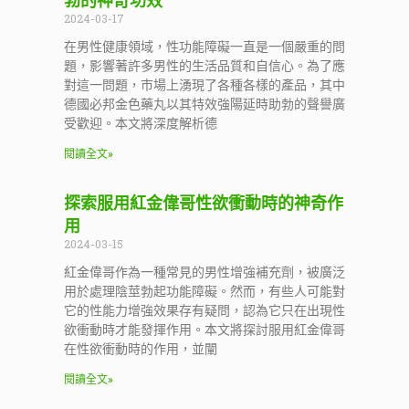
勃的神奇功效
2024-03-17
在男性健康領域，性功能障礙一直是一個嚴重的問
題，影響著許多男性的生活品質和自信心。為了應
對這一問題，市場上湧現了各種各樣的產品，其中
德國必邦金色藥丸以其特效強陽延時助勃的聲譽廣
受歡迎。本文將深度解析德
閱讀全文»
探索服用紅金偉哥性欲衝動時的神奇作
用
2024-03-15
紅金偉哥作為一種常見的男性增強補充劑，被廣泛
用於處理陰莖勃起功能障礙。然而，有些人可能對
它的性能力增強效果存有疑問，認為它只在出現性
欲衝動時才能發揮作用。本文將探討服用紅金偉哥
在性欲衝動時的作用，並闡
閱讀全文»