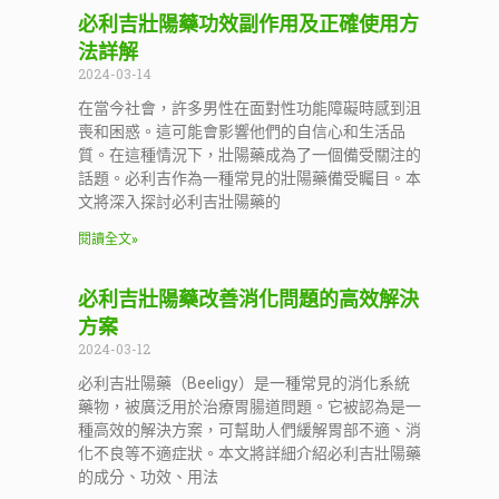
必利吉壯陽藥功效副作用及正確使用方
法詳解
2024-03-14
在當今社會，許多男性在面對性功能障礙時感到沮
喪和困惑。這可能會影響他們的自信心和生活品
質。在這種情況下，壯陽藥成為了一個備受關注的
話題。必利吉作為一種常見的壯陽藥備受矚目。本
文將深入探討必利吉壯陽藥的
閱讀全文»
必利吉壯陽藥改善消化問題的高效解決
方案
2024-03-12
必利吉壯陽藥（Beeligy）是一種常見的消化系統
藥物，被廣泛用於治療胃腸道問題。它被認為是一
種高效的解決方案，可幫助人們緩解胃部不適、消
化不良等不適症狀。本文將詳細介紹必利吉壯陽藥
的成分、功效、用法