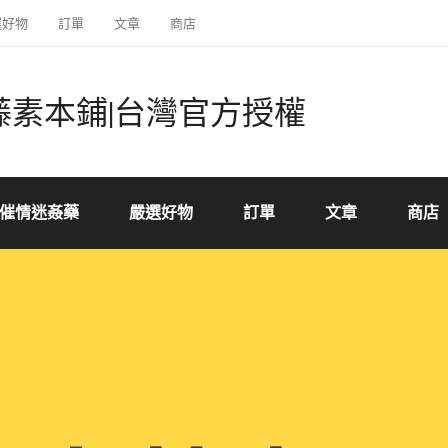
選好物
訂單
文章
商店
藤素本鋪|台灣官方授權
催情迷姦藥
嚴選好物
訂單
文章
商店