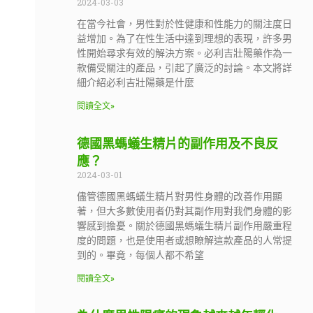
2024-03-03
在當今社會，男性對於性健康和性能力的關注度日
益增加。為了在性生活中達到理想的表現，許多男
性開始尋求有效的解決方案。必利吉壯陽藥作為一
款備受關注的產品，引起了廣泛的討論。本文將詳
細介紹必利吉壯陽藥是什麼
閱讀全文»
德國黑螞蟻生精片的副作用及不良反
應？
2024-03-01
儘管德國黑螞蟻生精片對男性身體的改善作用顯
著，但大多數使用者仍對其副作用對我們身體的影
響感到擔憂。關於德國黑螞蟻生精片副作用嚴重程
度的問題，也是使用者或想瞭解這款產品的人常提
到的。畢竟，每個人都不希望
閱讀全文»