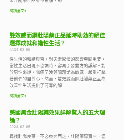
金壯陽藥正品並不瞭解，即
閱讀全文»
雙效威而鋼壯陽藥正品延時助勃的絕佳
選擇成就和諧性生活？
2024-03-06
性生活的和諧與否，對夫妻感情的影響至關重要。
當性生活出現不協調時，容易引發雙方的誤解。對
於男性來說，陽痿早洩等問題尤為敏感，嚴重打擊
著他們的自尊心。然而，雙效威而鋼壯陽藥正品為
改善性生活提供了可靠的解
閱讀全文»
美國黑金壯陽藥效果詳解驚人的五大理
論？
2024-03-05
尋找壯陽良藥，不必東奔西走，壯陽藥專賣店，您