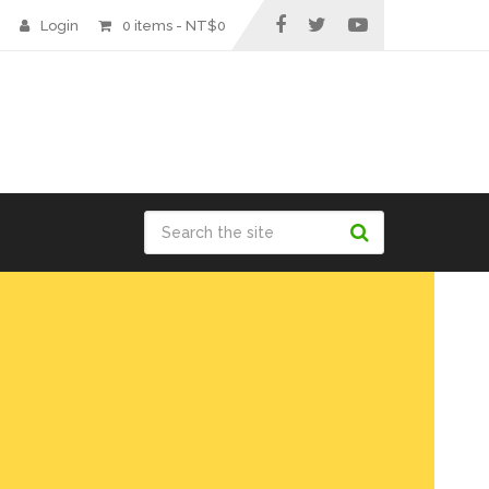
Login
0 items -
NT$
0