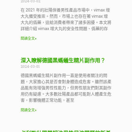
2024-03-02
在 2021 年的壯陽保養男性產品市場中，vimax 增
大丸備受推崇。然而，市場上也存在著 vimax 增
大丸的僞藥，這給消費者帶來了諸多困擾。本文將
詳細介紹 vimax 增大丸的安全性問題、僞藥的存
閱讀全文»
深入瞭解德國黑螞蟻生精片副作用？
2024-03-01
德國黑螞蟻生精片副作用一直是使用者關注的問
題，大家擔心其是否會對身體造成危害。雖然該產
品能有效增強男性性能力，但男性朋友們對其副作
用仍有疑慮。大多數壯陽產品都可能對人體產生危
害，影響機體正常功能，甚至
閱讀全文»