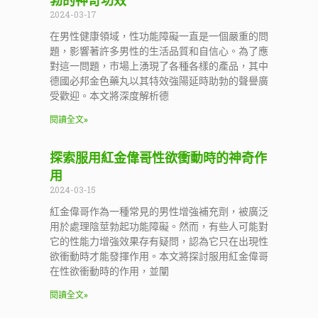
勃的神奇功效
2024-03-17
在男性健康領域，性功能障礙一直是一個嚴重的問
題，影響著許多男性的生活品質和自信心。為了應
對這一問題，市場上湧現了各種各樣的產品，其中
德國必邦金色藥丸以其特效強陽延時助勃的聲譽廣
受歡迎。本文將深度解析德
閱讀全文»
探索服用紅金偉哥性欲衝動時的神奇作
用
2024-03-15
紅金偉哥作為一種常見的男性增強補充劑，被廣泛
用於處理陰莖勃起功能障礙。然而，有些人可能對
它的性能力增強效果存有疑問，認為它只在出現性
欲衝動時才能發揮作用。本文將探討服用紅金偉哥
在性欲衝動時的作用，並闡
閱讀全文»