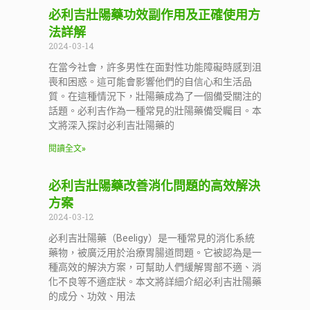
必利吉壯陽藥功效副作用及正確使用方
法詳解
2024-03-14
在當今社會，許多男性在面對性功能障礙時感到沮
喪和困惑。這可能會影響他們的自信心和生活品
質。在這種情況下，壯陽藥成為了一個備受關注的
話題。必利吉作為一種常見的壯陽藥備受矚目。本
文將深入探討必利吉壯陽藥的
閱讀全文»
必利吉壯陽藥改善消化問題的高效解決
方案
2024-03-12
必利吉壯陽藥（Beeligy）是一種常見的消化系統
藥物，被廣泛用於治療胃腸道問題。它被認為是一
種高效的解決方案，可幫助人們緩解胃部不適、消
化不良等不適症狀。本文將詳細介紹必利吉壯陽藥
的成分、功效、用法