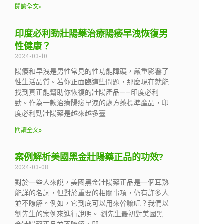
閱讀全文»
印度必利勁壯陽藥治療陽痿早洩恢復男
性健康？
2024-03-10
陽痿和早洩是男性常見的性功能障礙，嚴重影響了
性生活品質。若你正面臨這些問題，那麼現在就能
找到真正能幫助你恢復的壯陽產品——印度必利
勁。作為一款治療陽痿早洩的處方藥標準產品，印
度必利勁壯陽藥是越來越多臺
閱讀全文»
案例解析美國黑金壯陽藥正品的功效?
2024-03-08
對於一些人來說，美國黑金壯陽藥正品是一個耳熟
能詳的名詞，但對於重要的相關事項，仍有許多人
並不瞭解。例如，它到底可以用來幹嘛呢？我們以
劉先生的案例來進行說明。 劉先生最初對美國黑