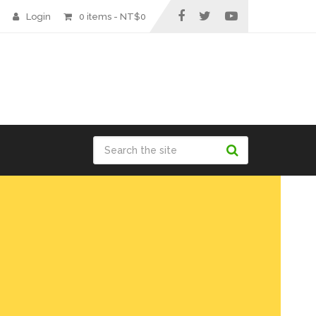
Login
0 items -
NT$
0