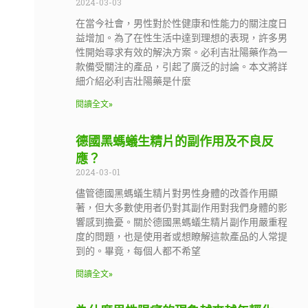
2024-03-03
在當今社會，男性對於性健康和性能力的關注度日
益增加。為了在性生活中達到理想的表現，許多男
性開始尋求有效的解決方案。必利吉壯陽藥作為一
款備受關注的產品，引起了廣泛的討論。本文將詳
細介紹必利吉壯陽藥是什麼
閱讀全文»
德國黑螞蟻生精片的副作用及不良反
應？
2024-03-01
儘管德國黑螞蟻生精片對男性身體的改善作用顯
著，但大多數使用者仍對其副作用對我們身體的影
響感到擔憂。關於德國黑螞蟻生精片副作用嚴重程
度的問題，也是使用者或想瞭解這款產品的人常提
到的。畢竟，每個人都不希望
閱讀全文»