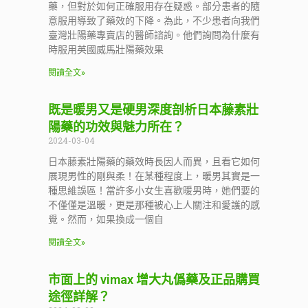
藥，但對於如何正確服用存在疑惑。部分患者的隨
意服用導致了藥效的下降。為此，不少患者向我們
臺灣壯陽藥專賣店的醫師諮詢。他們詢問為什麼有
時服用英國威馬壯陽藥效果
閱讀全文»
既是暖男又是硬男深度剖析日本藤素壯
陽藥的功效與魅力所在？
2024-03-04
日本藤素壯陽藥的藥效時長因人而異，且看它如何
展現男性的剛與柔！在某種程度上，暖男其實是一
種思維誤區！當許多小女生喜歡暖男時，她們要的
不僅僅是溫暖，更是那種被心上人關注和愛護的感
覺。然而，如果換成一個自
閱讀全文»
市面上的 vimax 增大丸僞藥及正品購買
途徑詳解？