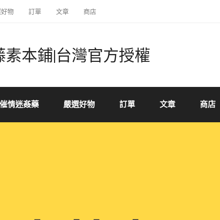
選好物
訂單
文章
商店
藤素本鋪|台灣官方授權
催情迷姦藥
嚴選好物
訂單
文章
商店