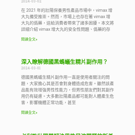
2024-03-02
在 2021 年的壯陽保養男性產品市場中，vimax 增
大丸備受推崇。然而，市場上也存在著 vimax 增
大丸的僞藥，這給消費者帶來了諸多困擾。本文將
詳細介紹 vimax 增大丸的安全性問題、僞藥的存
閱讀全文»
深入瞭解德國黑螞蟻生精片副作用？
2024-03-01
德國黑螞蟻生精片副作用一直是使用者關注的問
題，大家擔心其是否會對身體造成危害。雖然該產
品能有效增強男性性能力，但男性朋友們對其副作
用仍有疑慮。大多數壯陽產品都可能對人體產生危
害，影響機體正常功能，甚至
閱讀全文»