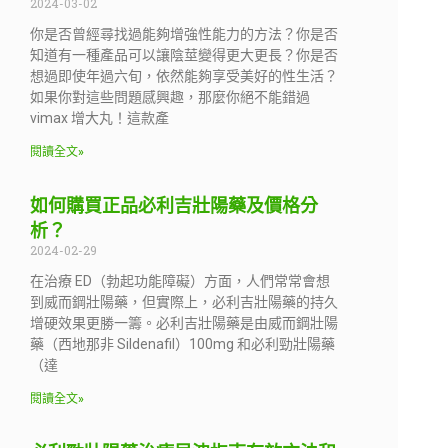
2024-03-02
你是否曾經尋找過能夠增強性能力的方法？你是否
知道有一種產品可以讓陰莖變得更大更長？你是否
想過即使年過六旬，依然能夠享受美好的性生活？
如果你對這些問題感興趣，那麼你絕不能錯過
vimax 增大丸！這款產
閱讀全文»
如何購買正品必利吉壯陽藥及價格分
析？
2024-02-29
在治療 ED（勃起功能障礙）方面，人們常常會想
到威而鋼壯陽藥，但實際上，必利吉壯陽藥的持久
增硬效果更勝一籌。必利吉壯陽藥是由威而鋼壯陽
藥（西地那非 Sildenafil）100mg 和必利勁壯陽藥
（達
閱讀全文»