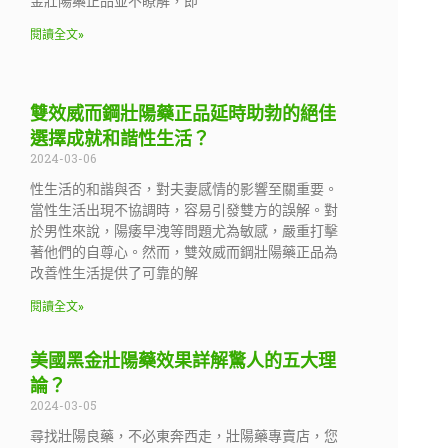
金壯陽藥正品並不瞭解，即
閱讀全文»
雙效威而鋼壯陽藥正品延時助勃的絕佳
選擇成就和諧性生活？
2024-03-06
性生活的和諧與否，對夫妻感情的影響至關重要。
當性生活出現不協調時，容易引發雙方的誤解。對
於男性來說，陽痿早洩等問題尤為敏感，嚴重打擊
著他們的自尊心。然而，雙效威而鋼壯陽藥正品為
改善性生活提供了可靠的解
閱讀全文»
美國黑金壯陽藥效果詳解驚人的五大理
論？
2024-03-05
尋找壯陽良藥，不必東奔西走，壯陽藥專賣店，您