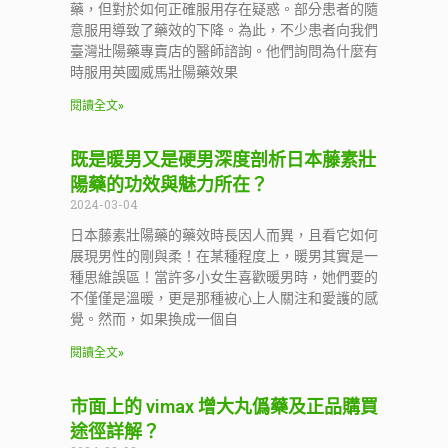
藥，但對於如何正確服用存在疑惑。部分患者的隨
意服用導致了藥效的下降。為此，不少患者向我們
臺灣壯陽藥專賣店的醫師諮詢。他們詢問為什麼有
時服用英國威馬壯陽藥效果
閱讀全文»
既是暖男又是硬男深度剖析日本藤素壯
陽藥的功效與魅力所在？
2024-03-04
日本藤素壯陽藥的藥效時長因人而異，且看它如何
展現男性的剛與柔！在某種程度上，暖男其實是一
種思維誤區！當許多小女生喜歡暖男時，她們要的
不僅僅是溫暖，更是那種被心上人關注和愛護的感
覺。然而，如果換成一個自
閱讀全文»
市面上的 vimax 增大丸僞藥及正品購買
途徑詳解？