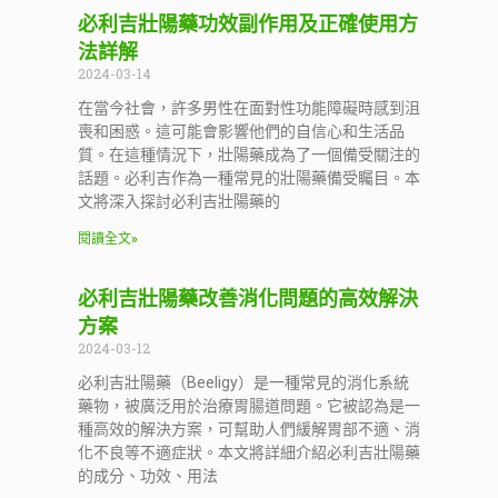
必利吉壯陽藥功效副作用及正確使用方
法詳解
2024-03-14
在當今社會，許多男性在面對性功能障礙時感到沮
喪和困惑。這可能會影響他們的自信心和生活品
質。在這種情況下，壯陽藥成為了一個備受關注的
話題。必利吉作為一種常見的壯陽藥備受矚目。本
文將深入探討必利吉壯陽藥的
閱讀全文»
必利吉壯陽藥改善消化問題的高效解決
方案
2024-03-12
必利吉壯陽藥（Beeligy）是一種常見的消化系統
藥物，被廣泛用於治療胃腸道問題。它被認為是一
種高效的解決方案，可幫助人們緩解胃部不適、消
化不良等不適症狀。本文將詳細介紹必利吉壯陽藥
的成分、功效、用法