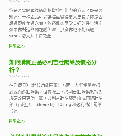
2024-03-02
你是否曾經尋找過能夠增強性能力的方法？你是否
知道有一種產品可以讓陰莖變得更大更長？你是否
想過即使年過六旬，依然能夠享受美好的性生活？
如果你對這些問題感興趣，那麼你絕不能錯過
vimax 增大丸！這款產
閱讀全文»
如何購買正品必利吉壯陽藥及價格分
析？
2024-02-29
在治療 ED（勃起功能障礙）方面，人們常常會想
到威而鋼壯陽藥，但實際上，必利吉壯陽藥的持久
增硬效果更勝一籌。必利吉壯陽藥是由威而鋼壯陽
藥（西地那非 Sildenafil）100mg 和必利勁壯陽藥
（達
閱讀全文»