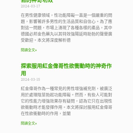
勃的神奇功效
2024-03-17
在男性健康領域，性功能障礙一直是一個嚴重的問
題，影響著許多男性的生活品質和自信心。為了應
對這一問題，市場上湧現了各種各樣的產品，其中
德國必邦金色藥丸以其特效強陽延時助勃的聲譽廣
受歡迎。本文將深度解析德
閱讀全文»
探索服用紅金偉哥性欲衝動時的神奇作
用
2024-03-15
紅金偉哥作為一種常見的男性增強補充劑，被廣泛
用於處理陰莖勃起功能障礙。然而，有些人可能對
它的性能力增強效果存有疑問，認為它只在出現性
欲衝動時才能發揮作用。本文將探討服用紅金偉哥
在性欲衝動時的作用，並闡
閱讀全文»