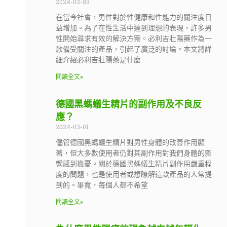
2024-03-03
在當今社會，男性對於性健康和性能力的關注度日
益增加。為了在性生活中達到理想的表現，許多男
性開始尋求有效的解決方案。必利吉壯陽藥作為一
款備受關注的產品，引起了廣泛的討論。本文將詳
細介紹必利吉壯陽藥是什麼
閱讀全文»
德國黑螞蟻生精片的副作用及不良反
應？
2024-03-01
儘管德國黑螞蟻生精片對男性身體的改善作用顯
著，但大多數使用者仍對其副作用對我們身體的影
響感到擔憂。關於德國黑螞蟻生精片副作用嚴重程
度的問題，也是使用者或想瞭解這款產品的人常提
到的。畢竟，每個人都不希望
閱讀全文»