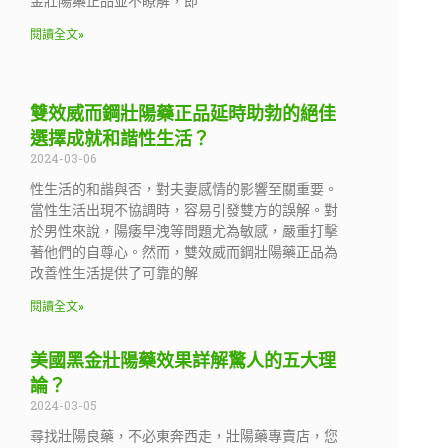
金壯陽藥正品並不瞭解，即
閱讀全文»
雙效威而鋼壯陽藥正品延時助勃的絕佳
選擇成就和諧性生活？
2024-03-06
性生活的和諧與否，對夫妻感情的影響至關重要。
當性生活出現不協調時，容易引發雙方的誤解。對
於男性來說，陽痿早洩等問題尤為敏感，嚴重打擊
著他們的自尊心。然而，雙效威而鋼壯陽藥正品為
改善性生活提供了可靠的解
閱讀全文»
美國黑金壯陽藥效果詳解驚人的五大理
論？
2024-03-05
尋找壯陽良藥，不必東奔西走，壯陽藥專賣店，您