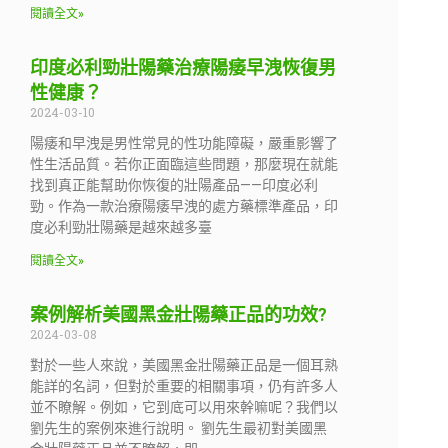
閱讀全文»
印度必利勁壯陽藥治療陽痿早洩恢復男
性健康？
2024-03-10
陽痿和早洩是男性常見的性功能障礙，嚴重影響了
性生活品質。若你正面臨這些問題，那麼現在就能
找到真正能幫助你恢復的壯陽產品——印度必利
勁。作為一款治療陽痿早洩的處方藥標準產品，印
度必利勁壯陽藥是越來越多臺
閱讀全文»
案例解析美國黑金壯陽藥正品的功效?
2024-03-08
對於一些人來說，美國黑金壯陽藥正品是一個耳熟
能詳的名詞，但對於重要的相關事項，仍有許多人
並不瞭解。例如，它到底可以用來幹嘛呢？我們以
劉先生的案例來進行說明。 劉先生最初對美國黑