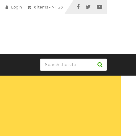
Login
0 items -
NT$
0