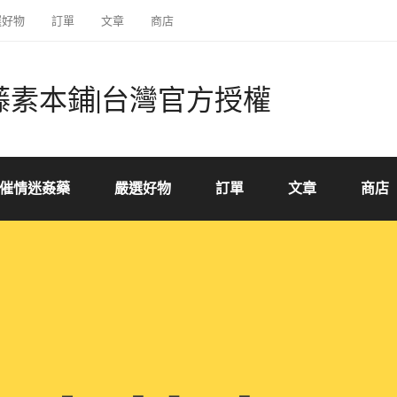
選好物
訂單
文章
商店
藤素本鋪|台灣官方授權
催情迷姦藥
嚴選好物
訂單
文章
商店