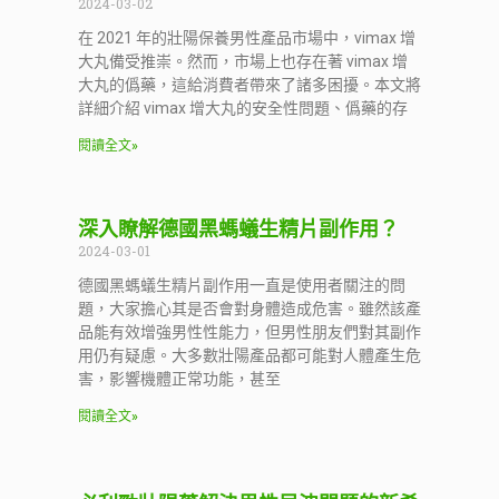
2024-03-02
在 2021 年的壯陽保養男性產品市場中，vimax 增
大丸備受推崇。然而，市場上也存在著 vimax 增
大丸的僞藥，這給消費者帶來了諸多困擾。本文將
詳細介紹 vimax 增大丸的安全性問題、僞藥的存
閱讀全文»
深入瞭解德國黑螞蟻生精片副作用？
2024-03-01
德國黑螞蟻生精片副作用一直是使用者關注的問
題，大家擔心其是否會對身體造成危害。雖然該產
品能有效增強男性性能力，但男性朋友們對其副作
用仍有疑慮。大多數壯陽產品都可能對人體產生危
害，影響機體正常功能，甚至
閱讀全文»