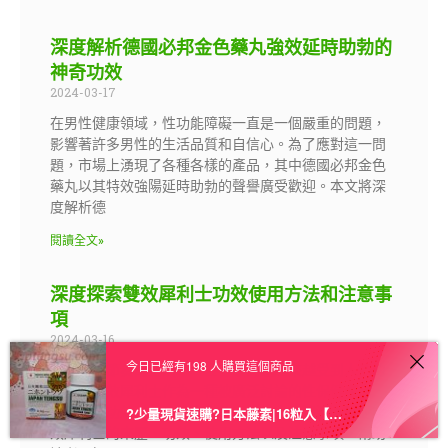
深度解析德國必邦金色藥丸強效延時助勃的
神奇功效
2024-03-17
在男性健康領域，性功能障礙一直是一個嚴重的問題，
影響著許多男性的生活品質和自信心。為了應對這一問
題，市場上湧現了各種各樣的產品，其中德國必邦金色
藥丸以其特效強陽延時助勃的聲譽廣受歡迎。本文將深
度解析德
閱讀全文»
深度探索雙效犀利士功效使用方法和注意事
項
2024-03-16
今日已經有198 人購買這個商品
在當今快節奏的生活中，性健康問題越來越受到人們的
關注。雙效犀利士作為一種被廣泛討論的性保健產品，
其獨特的功效引起了眾多人的關注。本文將深入探討雙
?少量現貨速購?日本藤素|16粒入【授權進口】★三送一★ – 1盒 原價1699 現下殺價 1599
效犀利士的來歷、功效、使用方法以及注意事項，幫助