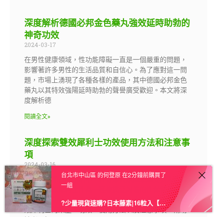
深度解析德國必邦金色藥丸強效延時助勃的
神奇功效
2024-03-17
在男性健康領域，性功能障礙一直是一個嚴重的問題，
影響著許多男性的生活品質和自信心。為了應對這一問
題，市場上湧現了各種各樣的產品，其中德國必邦金色
藥丸以其特效強陽延時助勃的聲譽廣受歡迎。本文將深
度解析德
閱讀全文»
深度探索雙效犀利士功效使用方法和注意事
項
2024-03-16
台北市中山區 的何登原 在2分鐘前購買了
在當今快節奏的生活中，性健康問題越來越受到人們的
一組
關注。雙效犀利士作為一種被廣泛討論的性保健產品，
其獨特的功效引起了眾多人的關注。本文將深入探討雙
?少量現貨速購?日本藤素|16粒入【授權進口】★三送一★ – 1盒 原價1699 現下殺價 1599
效犀利士的來歷、功效、使用方法以及注意事項，幫助