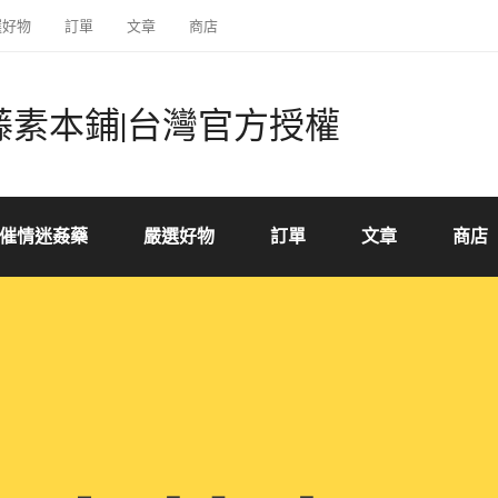
選好物
訂單
文章
商店
藤素本鋪|台灣官方授權
催情迷姦藥
嚴選好物
訂單
文章
商店