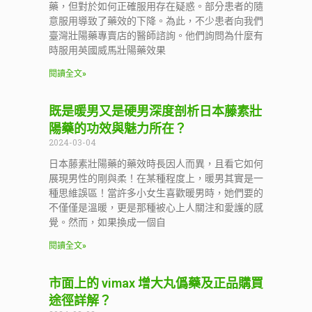
藥，但對於如何正確服用存在疑惑。部分患者的隨
意服用導致了藥效的下降。為此，不少患者向我們
臺灣壯陽藥專賣店的醫師諮詢。他們詢問為什麼有
時服用英國威馬壯陽藥效果
閱讀全文»
既是暖男又是硬男深度剖析日本藤素壯
陽藥的功效與魅力所在？
2024-03-04
日本藤素壯陽藥的藥效時長因人而異，且看它如何
展現男性的剛與柔！在某種程度上，暖男其實是一
種思維誤區！當許多小女生喜歡暖男時，她們要的
不僅僅是溫暖，更是那種被心上人關注和愛護的感
覺。然而，如果換成一個自
閱讀全文»
市面上的 vimax 增大丸僞藥及正品購買
途徑詳解？