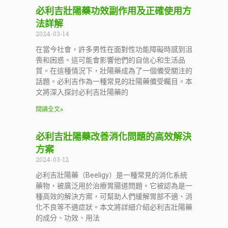
必利吉壯陽藥功效副作用及正確使用方
法詳解
2024-03-14
在當今社會，許多男性在面對性功能障礙時感到沮
喪和困惑。這可能會影響他們的自信心和生活品
質。在這種情況下，壯陽藥成為了一個備受關注的
話題。必利吉作為一種常見的壯陽藥備受矚目。本
文將深入探討必利吉壯陽藥的
閱讀全文»
必利吉壯陽藥改善消化問題的高效解決
方案
2024-03-12
必利吉壯陽藥（Beeligy）是一種常見的消化系統
藥物，被廣泛用於治療胃腸道問題。它被認為是一
種高效的解決方案，可幫助人們緩解胃部不適、消
化不良等不適症狀。本文將詳細介紹必利吉壯陽藥
的成分、功效、用法