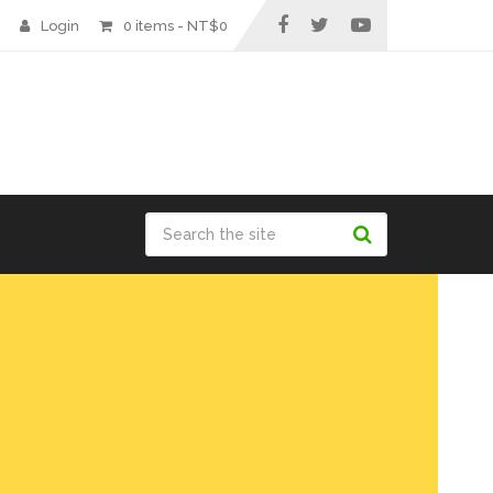
Login
0 items -
NT$
0