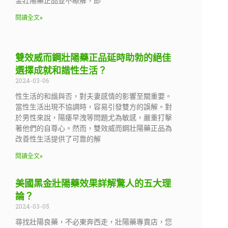
金壯陽藥正品並不瞭解，即
閱讀全文»
雙效威而鋼壯陽藥正品延時助勃的絕佳
選擇成就和諧性生活？
2024-03-06
性生活的和諧與否，對夫妻感情的影響至關重要。
當性生活出現不協調時，容易引發雙方的誤解。對
於男性來說，陽痿早洩等問題尤為敏感，嚴重打擊
著他們的自尊心。然而，雙效威而鋼壯陽藥正品為
改善性生活提供了可靠的解
閱讀全文»
美國黑金壯陽藥效果詳解驚人的五大理
論？
2024-03-05
尋找壯陽良藥，不必東奔西走，壯陽藥專賣店，您