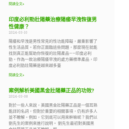
閱讀全文»
印度必利勁壯陽藥治療陽痿早洩恢復男
性健康？
2024-03-10
陽痿和早洩是男性常見的性功能障礙，嚴重影響了
性生活品質。若你正面臨這些問題，那麼現在就能
找到真正能幫助你恢復的壯陽產品——印度必利
勁。作為一款治療陽痿早洩的處方藥標準產品，印
度必利勁壯陽藥是越來越多臺
閱讀全文»
案例解析美國黑金壯陽藥正品的功效?
2024-03-08
對於一些人來說，美國黑金壯陽藥正品是一個耳熟
能詳的名詞，但對於重要的相關事項，仍有許多人
並不瞭解。例如，它到底可以用來幹嘛呢？我們以
劉先生的案例來進行說明。 劉先生最初對美國黑