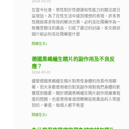
2024-03-03
在當今社會，男性對於性健康和性能力的關注度日
益增加。為了在性生活中達到理想的表現，許多男
性開始尋求有效的解決方案。必利吉壯陽藥作為一
款備受關注的產品，引起了廣泛的討論。本文將詳
細介紹必利吉壯陽藥是什麼
閱讀全文»
德國黑螞蟻生精片的副作用及不良反
應？
2024-03-01
儘管德國黑螞蟻生精片對男性身體的改善作用顯
著，但大多數使用者仍對其副作用對我們身體的影
響感到擔憂。關於德國黑螞蟻生精片副作用嚴重程
度的問題，也是使用者或想瞭解這款產品的人常提
到的。畢竟，每個人都不希望
閱讀全文»