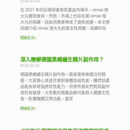
2024-03-02
在 2021 年的壯陽保養男性產品市場中，vimax 增
大丸備受推崇。然而，市場上也存在著 vimax 增
大丸的僞藥，這給消費者帶來了諸多困擾。本文將
詳細介紹 vimax 增大丸的安全性問題、僞藥的存
閱讀全文»
深入瞭解德國黑螞蟻生精片副作用？
2024-03-01
德國黑螞蟻生精片副作用一直是使用者關注的問
題，大家擔心其是否會對身體造成危害。雖然該產
品能有效增強男性性能力，但男性朋友們對其副作
用仍有疑慮。大多數壯陽產品都可能對人體產生危
害，影響機體正常功能，甚至
閱讀全文»