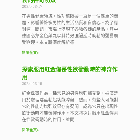
勃的神奇功效
2024-03-17
在男性健康領域，性功能障礙一直是一個嚴重的問
題，影響著許多男性的生活品質和自信心。為了應
對這一問題，市場上湧現了各種各樣的產品，其中
德國必邦金色藥丸以其特效強陽延時助勃的聲譽廣
受歡迎。本文將深度解析德
閱讀全文»
探索服用紅金偉哥性欲衝動時的神奇作
用
2024-03-15
紅金偉哥作為一種常見的男性增強補充劑，被廣泛
用於處理陰莖勃起功能障礙。然而，有些人可能對
它的性能力增強效果存有疑問，認為它只在出現性
欲衝動時才能發揮作用。本文將探討服用紅金偉哥
在性欲衝動時的作用，並闡
閱讀全文»