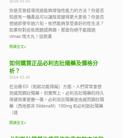
2024-03-02
你是否曾經尋找過能夠增強性能力的方法？你是否
知道有一種產品可以讓陰莖變得更大更長？你是否
想過即使年過六旬，依然能夠享受美好的性生活？
如果你對這些問題感興趣，那麼你絕不能錯過
vimax 增大丸！這款產
閱讀全文»
如何購買正品必利吉壯陽藥及價格分
析？
2024-02-29
在治療 ED（勃起功能障礙）方面，人們常常會想
到威而鋼壯陽藥，但實際上，必利吉壯陽藥的持久
增硬效果更勝一籌。必利吉壯陽藥是由威而鋼壯陽
藥（西地那非 Sildenafil）100mg 和必利勁壯陽藥
（達
閱讀全文»