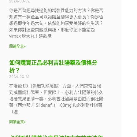
2024-03-02
你是否曾經尋找過能夠增強性能力的方法？你是否
知道有一種產品可以讓陰莖變得更大更長？你是否
想過即使年過六旬，依然能夠享受美好的性生活？
如果你對這些問題感興趣，那麼你絕不能錯過
vimax 增大丸！這款產
閱讀全文»
如何購買正品必利吉壯陽藥及價格分
析？
2024-02-29
在治療 ED（勃起功能障礙）方面，人們常常會想
到威而鋼壯陽藥，但實際上，必利吉壯陽藥的持久
增硬效果更勝一籌。必利吉壯陽藥是由威而鋼壯陽
藥（西地那非 Sildenafil）100mg 和必利勁壯陽藥
（達
閱讀全文»