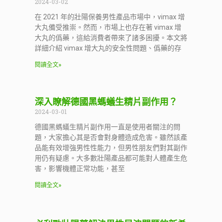
2024-03-02
在 2021 年的壯陽保養男性產品市場中，vimax 增
大丸備受推崇。然而，市場上也存在著 vimax 增
大丸的僞藥，這給消費者帶來了諸多困擾。本文將
詳細介紹 vimax 增大丸的安全性問題、僞藥的存
閱讀全文»
深入瞭解德國黑螞蟻生精片副作用？
2024-03-01
德國黑螞蟻生精片副作用一直是使用者關注的問
題，大家擔心其是否會對身體造成危害。雖然該產
品能有效增強男性性能力，但男性朋友們對其副作
用仍有疑慮。大多數壯陽產品都可能對人體產生危
害，影響機體正常功能，甚至
閱讀全文»