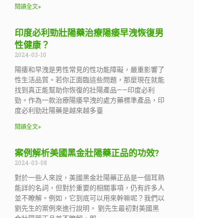
閱讀全文»
印度必利勁壯陽藥治療陽痿早洩恢復男
性健康？
2024-03-10
陽痿和早洩是男性常見的性功能障礙，嚴重影響了
性生活品質。若你正面臨這些問題，那麼現在就能
找到真正能幫助你恢復的壯陽產品——印度必利
勁。作為一款治療陽痿早洩的處方藥標準產品，印
度必利勁壯陽藥是越來越多臺
閱讀全文»
案例解析美國黑金壯陽藥正品的功效?
2024-03-08
對於一些人來說，美國黑金壯陽藥正品是一個耳熟
能詳的名詞，但對於重要的相關事項，仍有許多人
並不瞭解。例如，它到底可以用來幹嘛呢？我們以
劉先生的案例來進行說明。 劉先生最初對美國黑