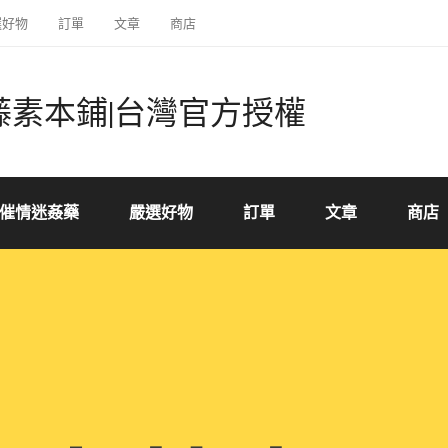
選好物
訂單
文章
商店
藤素本鋪|台灣官方授權
催情迷姦藥
嚴選好物
訂單
文章
商店