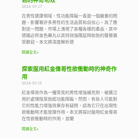
勃的神奇功效
2024-03-17
在男性健康領域，性功能障礙一直是一個嚴重的問
題，影響著許多男性的生活品質和自信心。為了應
對這一問題，市場上湧現了各種各樣的產品，其中
德國必邦金色藥丸以其特效強陽延時助勃的聲譽廣
受歡迎。本文將深度解析德
閱讀全文»
探索服用紅金偉哥性欲衝動時的神奇作
用
2024-03-15
紅金偉哥作為一種常見的男性增強補充劑，被廣泛
用於處理陰莖勃起功能障礙。然而，有些人可能對
它的性能力增強效果存有疑問，認為它只在出現性
欲衝動時才能發揮作用。本文將探討服用紅金偉哥
在性欲衝動時的作用，並闡
閱讀全文»