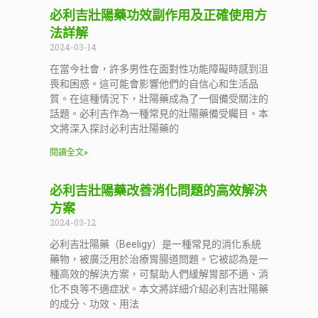
必利吉壯陽藥功效副作用及正確使用方
法詳解
2024-03-14
在當今社會，許多男性在面對性功能障礙時感到沮
喪和困惑。這可能會影響他們的自信心和生活品
質。在這種情況下，壯陽藥成為了一個備受關注的
話題。必利吉作為一種常見的壯陽藥備受矚目。本
文將深入探討必利吉壯陽藥的
閱讀全文»
必利吉壯陽藥改善消化問題的高效解決
方案
2024-03-12
必利吉壯陽藥（Beeligy）是一種常見的消化系統
藥物，被廣泛用於治療胃腸道問題。它被認為是一
種高效的解決方案，可幫助人們緩解胃部不適、消
化不良等不適症狀。本文將詳細介紹必利吉壯陽藥
的成分、功效、用法