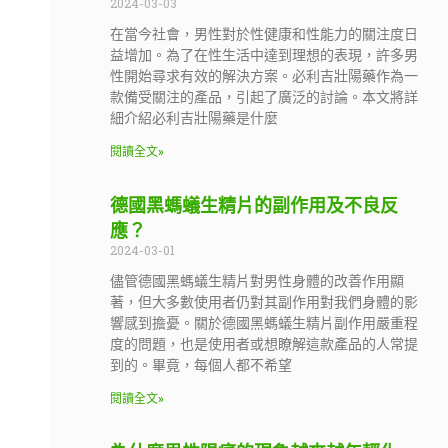
2024-03-03
在當今社會，男性對於性健康和性能力的關注度日
益增加。為了在性生活中達到理想的表現，許多男
性開始尋求有效的解決方案。必利吉壯陽藥作為一
款備受關注的產品，引起了廣泛的討論。本文將詳
細介紹必利吉壯陽藥是什麼
閱讀全文»
德國黑螞蟻生精片的副作用及不良反
應？
2024-03-01
儘管德國黑螞蟻生精片對男性身體的改善作用顯
著，但大多數使用者仍對其副作用對我們身體的影
響感到擔憂。關於德國黑螞蟻生精片副作用嚴重程
度的問題，也是使用者或想瞭解這款產品的人常提
到的。畢竟，每個人都不希望
閱讀全文»