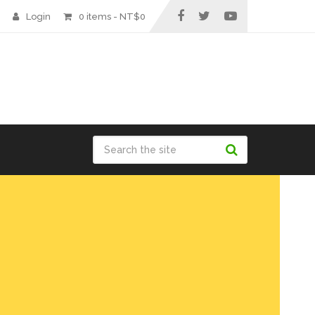
Login
0 items -
NT$
0