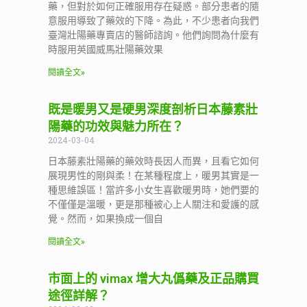
藥，但對於如何正確服用存在疑惑。部分患者的隨
意服用導致了藥效的下降。為此，不少患者向我們
臺灣壯陽藥專賣店的醫師諮詢。他們詢問為什麼有
時服用英國威馬壯陽藥效果
閱讀全文»
既是暖男又是硬男深度剖析日本藤素壯
陽藥的功效與魅力所在？
2024-03-04
日本藤素壯陽藥的藥效時長因人而異，且看它如何
展現男性的剛與柔！在某種程度上，暖男其實是一
種思維誤區！當許多小女生喜歡暖男時，她們要的
不僅僅是溫暖，更是那種被心上人關注和愛護的感
覺。然而，如果換成一個自
閱讀全文»
市面上的 vimax 增大丸僞藥及正品購買
途徑詳解？