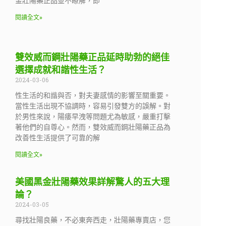
金壯陽藥正品並不瞭解，即
閱讀全文»
雙效威而鋼壯陽藥正品延時助勃的絕佳
選擇成就和諧性生活？
2024-03-06
性生活的和諧與否，對夫妻感情的影響至關重要。
當性生活出現不協調時，容易引發雙方的誤解。對
於男性來說，陽痿早洩等問題尤為敏感，嚴重打擊
著他們的自尊心。然而，雙效威而鋼壯陽藥正品為
改善性生活提供了可靠的解
閱讀全文»
美國黑金壯陽藥效果詳解驚人的五大理
論？
2024-03-05
尋找壯陽良藥，不必東奔西走，壯陽藥專賣店，您