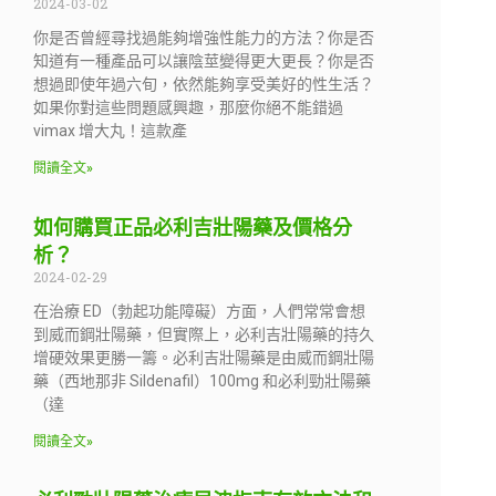
2024-03-02
你是否曾經尋找過能夠增強性能力的方法？你是否
知道有一種產品可以讓陰莖變得更大更長？你是否
想過即使年過六旬，依然能夠享受美好的性生活？
如果你對這些問題感興趣，那麼你絕不能錯過
vimax 增大丸！這款產
閱讀全文»
如何購買正品必利吉壯陽藥及價格分
析？
2024-02-29
在治療 ED（勃起功能障礙）方面，人們常常會想
到威而鋼壯陽藥，但實際上，必利吉壯陽藥的持久
增硬效果更勝一籌。必利吉壯陽藥是由威而鋼壯陽
藥（西地那非 Sildenafil）100mg 和必利勁壯陽藥
（達
閱讀全文»