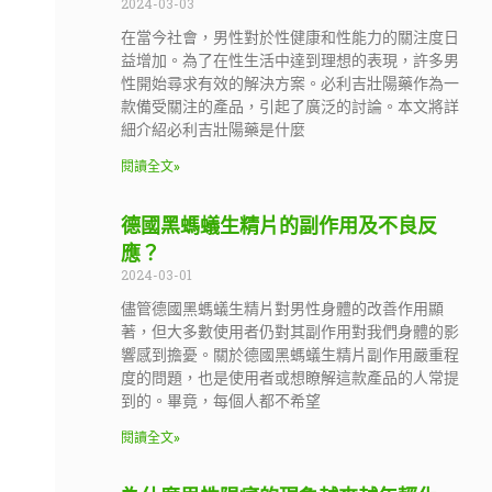
2024-03-03
在當今社會，男性對於性健康和性能力的關注度日
益增加。為了在性生活中達到理想的表現，許多男
性開始尋求有效的解決方案。必利吉壯陽藥作為一
款備受關注的產品，引起了廣泛的討論。本文將詳
細介紹必利吉壯陽藥是什麼
閱讀全文»
德國黑螞蟻生精片的副作用及不良反
應？
2024-03-01
儘管德國黑螞蟻生精片對男性身體的改善作用顯
著，但大多數使用者仍對其副作用對我們身體的影
響感到擔憂。關於德國黑螞蟻生精片副作用嚴重程
度的問題，也是使用者或想瞭解這款產品的人常提
到的。畢竟，每個人都不希望
閱讀全文»