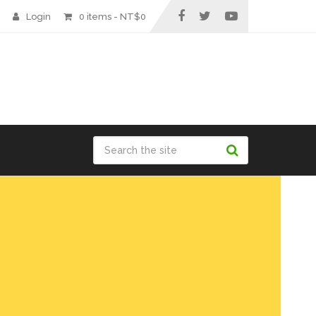
Login
0 items -
NT$
0