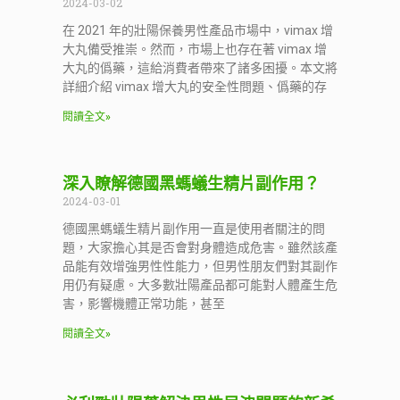
2024-03-02
在 2021 年的壯陽保養男性產品市場中，vimax 增
大丸備受推崇。然而，市場上也存在著 vimax 增
大丸的僞藥，這給消費者帶來了諸多困擾。本文將
詳細介紹 vimax 增大丸的安全性問題、僞藥的存
閱讀全文»
深入瞭解德國黑螞蟻生精片副作用？
2024-03-01
德國黑螞蟻生精片副作用一直是使用者關注的問
題，大家擔心其是否會對身體造成危害。雖然該產
品能有效增強男性性能力，但男性朋友們對其副作
用仍有疑慮。大多數壯陽產品都可能對人體產生危
害，影響機體正常功能，甚至
閱讀全文»