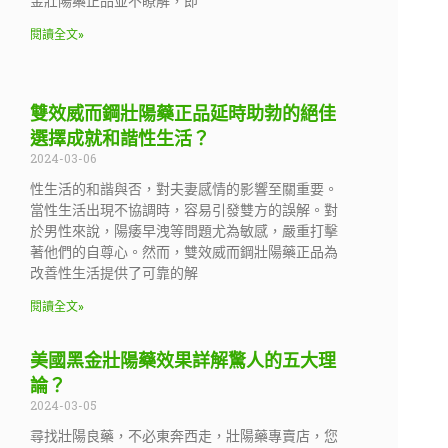
金壯陽藥正品並不瞭解，即
閱讀全文»
雙效威而鋼壯陽藥正品延時助勃的絕佳
選擇成就和諧性生活？
2024-03-06
性生活的和諧與否，對夫妻感情的影響至關重要。
當性生活出現不協調時，容易引發雙方的誤解。對
於男性來說，陽痿早洩等問題尤為敏感，嚴重打擊
著他們的自尊心。然而，雙效威而鋼壯陽藥正品為
改善性生活提供了可靠的解
閱讀全文»
美國黑金壯陽藥效果詳解驚人的五大理
論？
2024-03-05
尋找壯陽良藥，不必東奔西走，壯陽藥專賣店，您