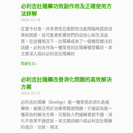
必利吉壯陽藥功效副作用及正確使用方
法詳解
2024-03-14
在當今社會，許多男性在面對性功能障礙時感到沮
喪和困惑。這可能會影響他們的自信心和生活品
質。在這種情況下，壯陽藥成為了一個備受關注的
話題。必利吉作為一種常見的壯陽藥備受矚目。本
文將深入探討必利吉壯陽藥的
閱讀全文»
必利吉壯陽藥改善消化問題的高效解決
方案
2024-03-12
必利吉壯陽藥（Beeligy）是一種常見的消化系統
藥物，被廣泛用於治療胃腸道問題。它被認為是一
種高效的解決方案，可幫助人們緩解胃部不適、消
化不良等不適症狀。本文將詳細介紹必利吉壯陽藥
的成分、功效、用法