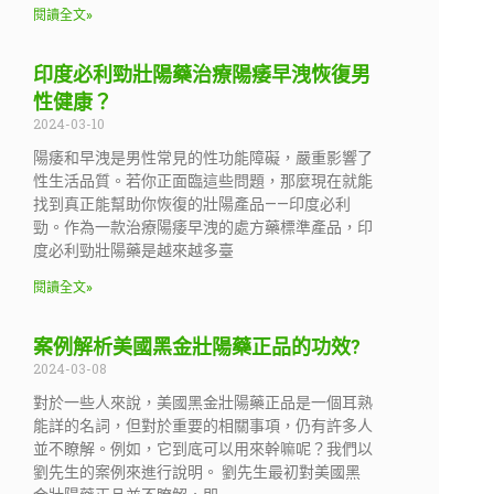
閱讀全文»
印度必利勁壯陽藥治療陽痿早洩恢復男
性健康？
2024-03-10
陽痿和早洩是男性常見的性功能障礙，嚴重影響了
性生活品質。若你正面臨這些問題，那麼現在就能
找到真正能幫助你恢復的壯陽產品——印度必利
勁。作為一款治療陽痿早洩的處方藥標準產品，印
度必利勁壯陽藥是越來越多臺
閱讀全文»
案例解析美國黑金壯陽藥正品的功效?
2024-03-08
對於一些人來說，美國黑金壯陽藥正品是一個耳熟
能詳的名詞，但對於重要的相關事項，仍有許多人
並不瞭解。例如，它到底可以用來幹嘛呢？我們以
劉先生的案例來進行說明。 劉先生最初對美國黑