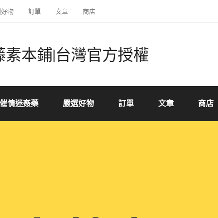
選好物
訂單
文章
商店
藤素本鋪|台灣官方授權
催情迷姦藥
嚴選好物
訂單
文章
商店