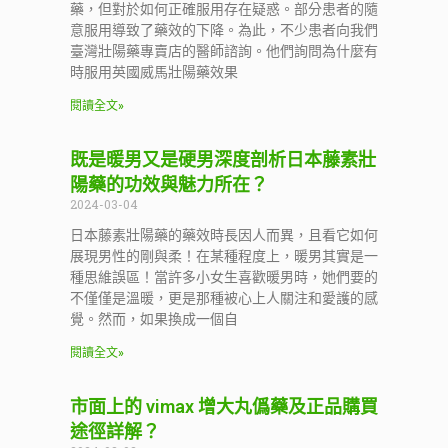
藥，但對於如何正確服用存在疑惑。部分患者的隨
意服用導致了藥效的下降。為此，不少患者向我們
臺灣壯陽藥專賣店的醫師諮詢。他們詢問為什麼有
時服用英國威馬壯陽藥效果
閱讀全文»
既是暖男又是硬男深度剖析日本藤素壯
陽藥的功效與魅力所在？
2024-03-04
日本藤素壯陽藥的藥效時長因人而異，且看它如何
展現男性的剛與柔！在某種程度上，暖男其實是一
種思維誤區！當許多小女生喜歡暖男時，她們要的
不僅僅是溫暖，更是那種被心上人關注和愛護的感
覺。然而，如果換成一個自
閱讀全文»
市面上的 vimax 增大丸僞藥及正品購買
途徑詳解？