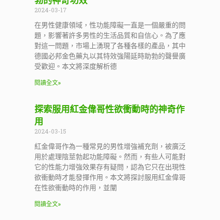
勃的神奇功效
2024-03-17
在男性健康領域，性功能障礙一直是一個嚴重的問
題，影響著許多男性的生活品質和自信心。為了應
對這一問題，市場上湧現了各種各樣的產品，其中
德國必邦金色藥丸以其特效強陽延時助勃的聲譽廣
受歡迎。本文將深度解析德
閱讀全文»
探索服用紅金偉哥性欲衝動時的神奇作
用
2024-03-15
紅金偉哥作為一種常見的男性增強補充劑，被廣泛
用於處理陰莖勃起功能障礙。然而，有些人可能對
它的性能力增強效果存有疑問，認為它只在出現性
欲衝動時才能發揮作用。本文將探討服用紅金偉哥
在性欲衝動時的作用，並闡
閱讀全文»